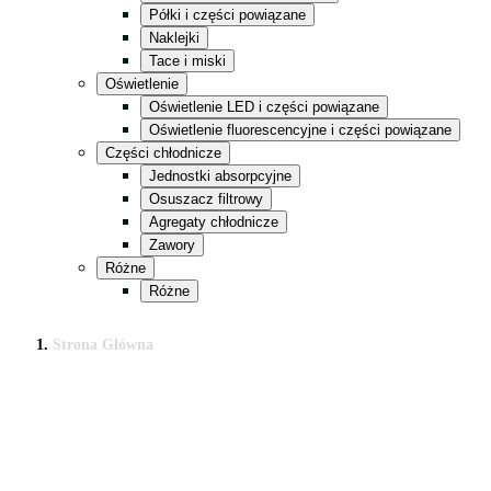
Półki i części powiązane
Naklejki
Tace i miski
Oświetlenie
Oświetlenie LED i części powiązane
Oświetlenie fluorescencyjne i części powiązane
Części chłodnicze
Jednostki absorpcyjne
Osuszacz filtrowy
Agregaty chłodnicze
Zawory
Różne
Różne
Strona Główna