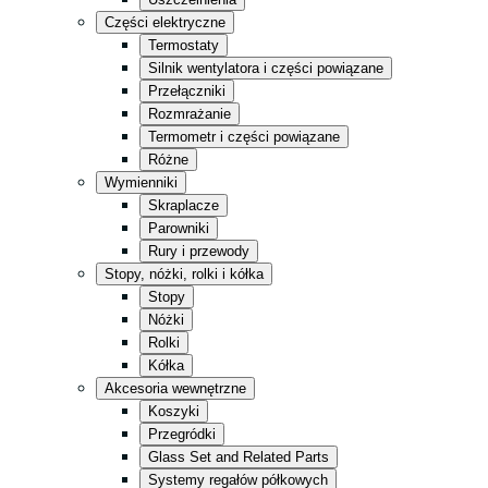
Kuchnia
Części elektryczne
Sklep ogólnospożywczy
Termostaty
Silnik wentylatora i części powiązane
Magazyn
Przełączniki
Sprzedaż detaliczna
Rozmrażanie
Termometr i części powiązane
Fast Food
Różne
Całość w czerni
Wymienniki
Skraplacze
Parowniki
Rury i przewody
Stopy, nóżki, rolki i kółka
Stopy
Nóżki
Rolki
Kółka
Akcesoria wewnętrzne
Koszyki
Przegródki
Glass Set and Related Parts
Systemy regałów półkowych