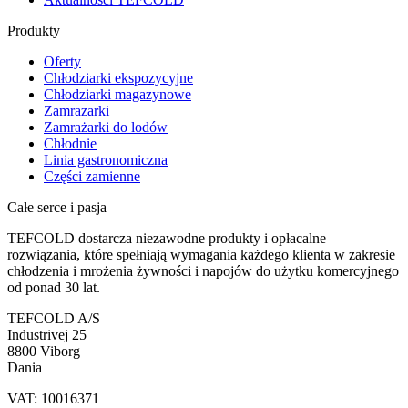
Produkty
Oferty
Chłodziarki ekspozycyjne
Chłodziarki magazynowe
Zamrazarki
Zamrażarki do lodów
Chłodnie
Linia gastronomiczna
Części zamienne
Całe serce i pasja
TEFCOLD dostarcza niezawodne produkty i opłacalne
rozwiązania, które spełniają wymagania każdego klienta w zakresie
chłodzenia i mrożenia żywności i napojów do użytku komercyjnego
od ponad 30 lat.
TEFCOLD A/S
Industrivej 25
8800 Viborg
Dania
VAT: 10016371