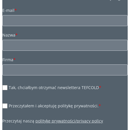
E-mail
*
Nazwa
*
Firma
*
Tak, chciałbym otrzymać newslettera TEFCOLD
*
Przeczytałem i akceptuję politykę prywatności.
*
Przeczytaj naszą
politykę prywatności/privacy policy