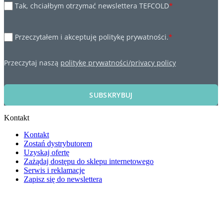
Tak, chciałbym otrzymać newslettera TEFCOLD
*
Przeczytałem i akceptuję politykę prywatności.
*
Przeczytaj naszą
politykę prywatności/privacy policy
SUBSKRYBUJ
Kontakt
Kontakt
Zostań dystrybutorem
Uzyskaj ofertę
Zażądaj dostępu do sklepu internetowego
Serwis i reklamacje
Zapisz się do newslettera