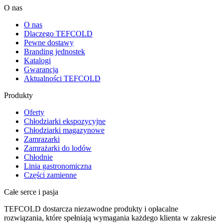
O nas
O nas
Dlaczego TEFCOLD
Pewne dostawy
Branding jednostek
Katalogi
Gwarancja
Aktualności TEFCOLD
Produkty
Oferty
Chłodziarki ekspozycyjne
Chłodziarki magazynowe
Zamrazarki
Zamrażarki do lodów
Chłodnie
Linia gastronomiczna
Części zamienne
Całe serce i pasja
TEFCOLD dostarcza niezawodne produkty i opłacalne
rozwiązania, które spełniają wymagania każdego klienta w zakresie