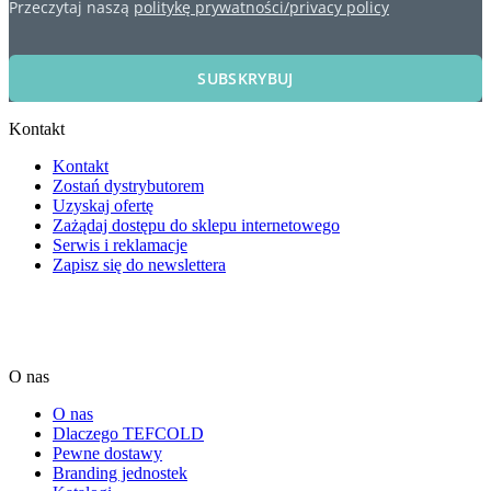
Przeczytaj naszą
politykę prywatności/privacy policy
SUBSKRYBUJ
Kontakt
Kontakt
Zostań dystrybutorem
Uzyskaj ofertę
Zażądaj dostępu do sklepu internetowego
Serwis i reklamacje
Zapisz się do newslettera
O nas
O nas
Dlaczego TEFCOLD
Pewne dostawy
Branding jednostek