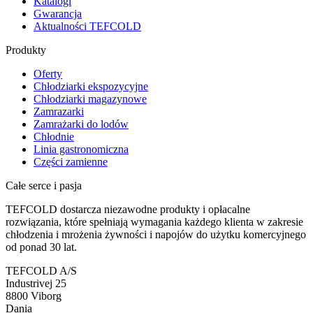
Katalogi
Gwarancja
Aktualności TEFCOLD
Produkty
Oferty
Chłodziarki ekspozycyjne
Chłodziarki magazynowe
Zamrazarki
Zamrażarki do lodów
Chłodnie
Linia gastronomiczna
Części zamienne
Całe serce i pasja
TEFCOLD dostarcza niezawodne produkty i opłacalne
rozwiązania, które spełniają wymagania każdego klienta w zakresie
chłodzenia i mrożenia żywności i napojów do użytku komercyjnego
od ponad 30 lat.
TEFCOLD A/S
Industrivej 25
8800 Viborg
Dania