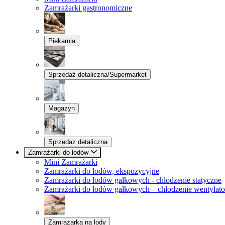
Zamrażarki gastronomiczne
Piekarnia
Sprzedaż detaliczna/Supermarket
Magazyn
Sprzedaż detaliczna
Zamrażarki do lodów
Mini Zamrażarki
Zamrażarki do lodów, ekspozycyjne
Zamrażarki do lodów gałkowych - chłodzenie statyczne
Zamrażarki do lodów gałkowych – chłodzenie wentylat
Zamrażarka na lody