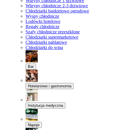
Witryny chłodnicze 1 drzwiowe
Witryny chłodnicze 2-3 drzwiowe
Chłodziarki bankietowe ogrodowe
Wyspy chłodnicze
Lodówki hotelowe
Regały chłodnicze
Szafy chłodnicze przeszklone
Chłodziarki supermarketowe
Chłodziarki nablatowe
Chłodziarki do wina
Bar
Hotelarstwo i gastronomia
Instytucja medyczna
Napoje