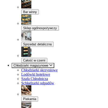
Bar winny
Sklep ogólnospożywczy
Sprzedaż detaliczna
Całość w czerni
Chłodziarki magazynowe
Chłodziarki skrzyniowe
Lodówki hotelowe
Szafa Chłodnicza
Schładzarki odpadów
Piekarnia