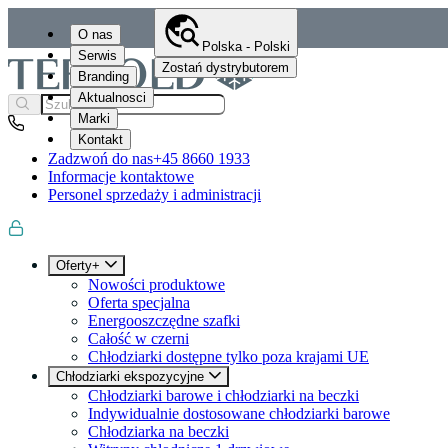
O nas
Polska - Polski
Serwis
Zostań dystrybutorem
Branding
Aktualnosci
Marki
Kontakt
Zadzwoń do nas
+45 8660 1933
Informacje kontaktowe
Personel sprzedaży i administracji
Oferty+
Nowości produktowe
Oferta specjalna
Energooszczędne szafki
Całość w czerni
Chłodziarki dostępne tylko poza krajami UE
Chłodziarki ekspozycyjne
Chłodziarki barowe i chłodziarki na beczki
Indywidualnie dostosowane chłodziarki barowe
Chłodziarka na beczki