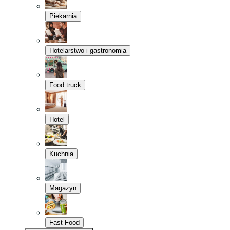
Piekarnia
Hotelarstwo i gastronomia
Food truck
Hotel
Kuchnia
Magazyn
Fast Food