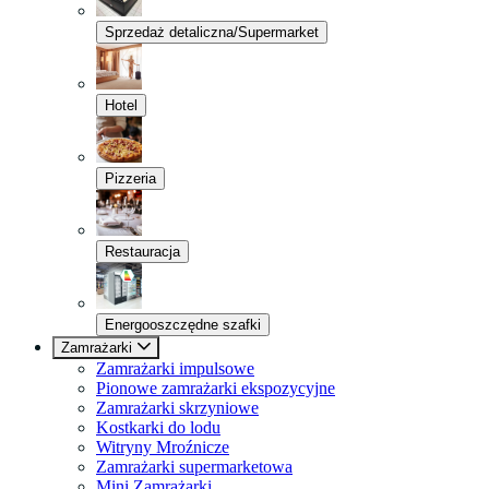
Sprzedaż detaliczna/Supermarket
Hotel
Pizzeria
Restauracja
Energooszczędne szafki
Zamrażarki
Zamrażarki impulsowe
Pionowe zamrażarki ekspozycyjne
Zamrażarki skrzyniowe
Kostkarki do lodu
Witryny Mroźnicze
Zamrażarki supermarketowa
Mini Zamrażarki