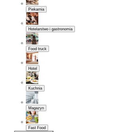
Piekarnia
Hotelarstwo i gastronomia
Food truck
Hotel
Kuchnia
Magazyn
Fast Food