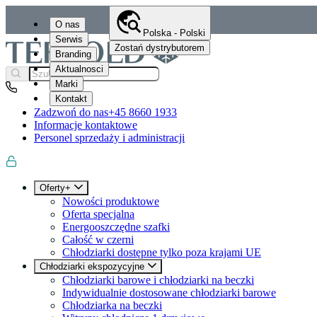
O nas
Polska - Polski
Serwis
Zostań dystrybutorem
Branding
Aktualnosci
Marki
Kontakt
Zadzwoń do nas
+45 8660 1933
Informacje kontaktowe
Personel sprzedaży i administracji
Oferty+
Nowości produktowe
Oferta specjalna
Energooszczędne szafki
Całość w czerni
Chłodziarki dostępne tylko poza krajami UE
Chłodziarki ekspozycyjne
Chłodziarki barowe i chłodziarki na beczki
Indywidualnie dostosowane chłodziarki barowe
Chłodziarka na beczki