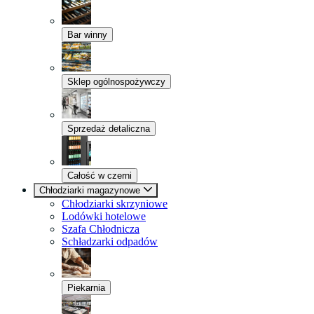
Bar winny
Sklep ogólnospożywczy
Sprzedaż detaliczna
Całość w czerni
Chłodziarki magazynowe
Chłodziarki skrzyniowe
Lodówki hotelowe
Szafa Chłodnicza
Schładzarki odpadów
Piekarnia