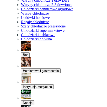
Witryny chłodnicze 1 drzwiowe
Witryny chłodnicze 2-3 drzwiowe
Chłodziarki bankietowe ogrodowe
Wyspy chłodnicze
Lodówki hotelowe
Regały chłodnicze
Szafy chłodnicze przeszklone
Chłodziarki supermarketowe
Chłodziarki nablatowe
Chłodziarki do wina
Bar
Hotelarstwo i gastronomia
Instytucja medyczna
Napoje