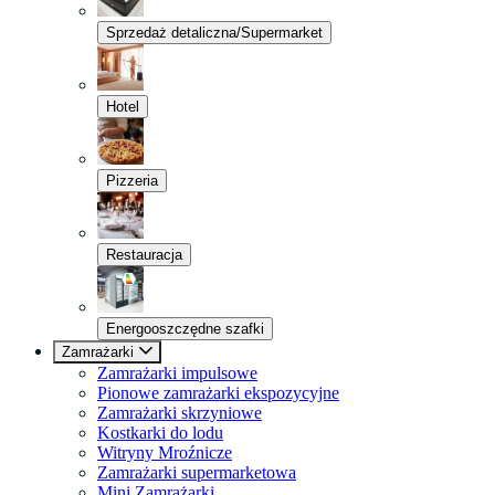
Sprzedaż detaliczna/Supermarket
Hotel
Pizzeria
Restauracja
Energooszczędne szafki
Zamrażarki
Zamrażarki impulsowe
Pionowe zamrażarki ekspozycyjne
Zamrażarki skrzyniowe
Kostkarki do lodu
Witryny Mroźnicze
Zamrażarki supermarketowa
Mini Zamrażarki