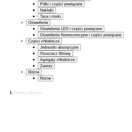
Półki i części powiązane
Naklejki
Tace i miski
Oświetlenie
Oświetlenie LED i części powiązane
Oświetlenie fluorescencyjne i części powiązane
Części chłodnicze
Jednostki absorpcyjne
Osuszacz filtrowy
Agregaty chłodnicze
Zawory
Różne
Różne
Strona Główna