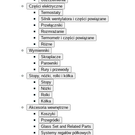
Kuchnia
Części elektryczne
Sklep ogólnospożywczy
Termostaty
Silnik wentylatora i części powiązane
Magazyn
Przełączniki
Sprzedaż detaliczna
Rozmrażanie
Termometr i części powiązane
Fast Food
Różne
Całość w czerni
Wymienniki
Skraplacze
Parowniki
Rury i przewody
Stopy, nóżki, rolki i kółka
Stopy
Nóżki
Rolki
Kółka
Akcesoria wewnętrzne
Koszyki
Przegródki
Glass Set and Related Parts
Systemy regałów półkowych