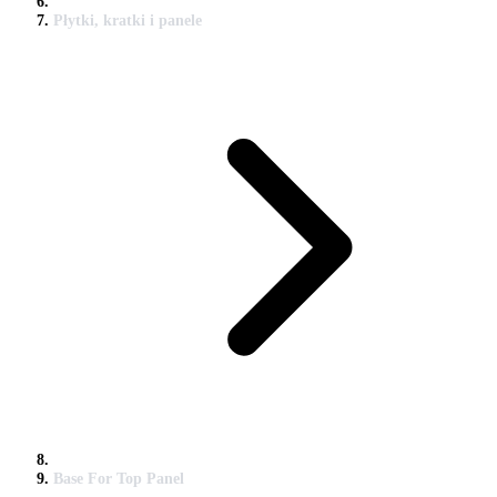
Płytki, kratki i panele
Base For Top Panel