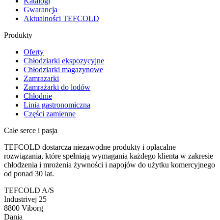
Katalogi
Gwarancja
Aktualności TEFCOLD
Produkty
Oferty
Chłodziarki ekspozycyjne
Chłodziarki magazynowe
Zamrazarki
Zamrażarki do lodów
Chłodnie
Linia gastronomiczna
Części zamienne
Całe serce i pasja
TEFCOLD dostarcza niezawodne produkty i opłacalne
rozwiązania, które spełniają wymagania każdego klienta w zakresie
chłodzenia i mrożenia żywności i napojów do użytku komercyjnego
od ponad 30 lat.
TEFCOLD A/S
Industrivej 25
8800 Viborg
Dania