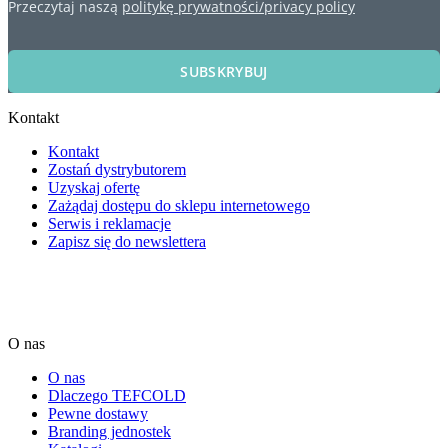
Przeczytaj naszą
politykę prywatności/privacy policy
SUBSKRYBUJ
Kontakt
Kontakt
Zostań dystrybutorem
Uzyskaj ofertę
Zażądaj dostępu do sklepu internetowego
Serwis i reklamacje
Zapisz się do newslettera
O nas
O nas
Dlaczego TEFCOLD
Pewne dostawy
Branding jednostek