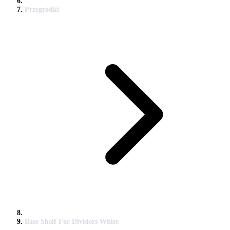
Przegródki
Base Shelf For Dividers White