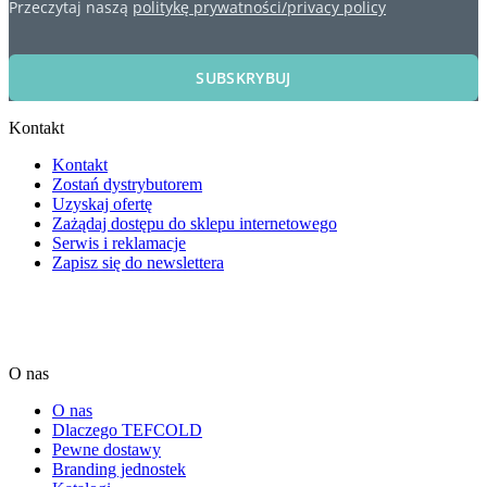
Przeczytaj naszą
politykę prywatności/privacy policy
SUBSKRYBUJ
Kontakt
Kontakt
Zostań dystrybutorem
Uzyskaj ofertę
Zażądaj dostępu do sklepu internetowego
Serwis i reklamacje
Zapisz się do newslettera
O nas
O nas
Dlaczego TEFCOLD
Pewne dostawy
Branding jednostek