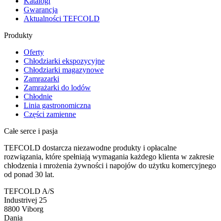
Katalogi
Gwarancja
Aktualności TEFCOLD
Produkty
Oferty
Chłodziarki ekspozycyjne
Chłodziarki magazynowe
Zamrazarki
Zamrażarki do lodów
Chłodnie
Linia gastronomiczna
Części zamienne
Całe serce i pasja
TEFCOLD dostarcza niezawodne produkty i opłacalne
rozwiązania, które spełniają wymagania każdego klienta w zakresie
chłodzenia i mrożenia żywności i napojów do użytku komercyjnego
od ponad 30 lat.
TEFCOLD A/S
Industrivej 25
8800 Viborg
Dania