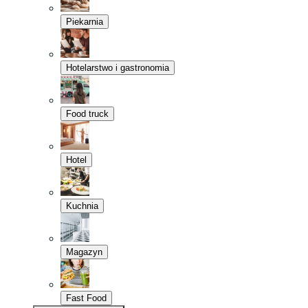
Piekarnia
Hotelarstwo i gastronomia
Food truck
Hotel
Kuchnia
Magazyn
Fast Food