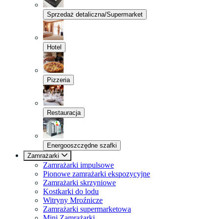
Sprzedaż detaliczna/Supermarket
Hotel
Pizzeria
Restauracja
Energooszczędne szafki
Zamrażarki
Zamrażarki impulsowe
Pionowe zamrażarki ekspozycyjne
Zamrażarki skrzyniowe
Kostkarki do lodu
Witryny Mroźnicze
Zamrażarki supermarketowa
Mini Zamrażarki