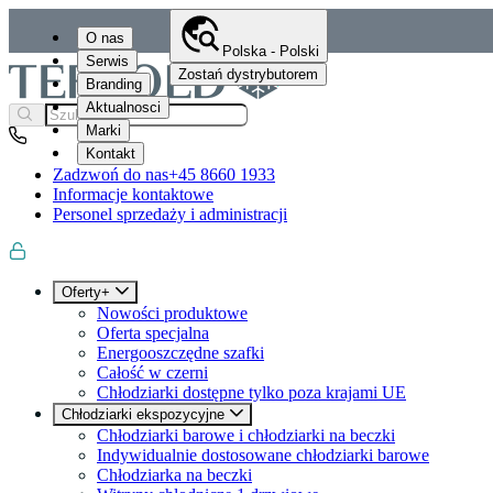
O nas
Polska - Polski
Serwis
Zostań dystrybutorem
Branding
Aktualnosci
Marki
Kontakt
Zadzwoń do nas
+45 8660 1933
Informacje kontaktowe
Personel sprzedaży i administracji
Oferty+
Nowości produktowe
Oferta specjalna
Energooszczędne szafki
Całość w czerni
Chłodziarki dostępne tylko poza krajami UE
Chłodziarki ekspozycyjne
Chłodziarki barowe i chłodziarki na beczki
Indywidualnie dostosowane chłodziarki barowe
Chłodziarka na beczki