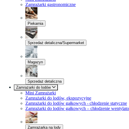
Zamrażarki gastronomiczne
Piekarnia
Sprzedaż detaliczna/Supermarket
Magazyn
Sprzedaż detaliczna
Zamrażarki do lodów
Mini Zamrażarki
Zamrażarki do lodów, ekspozycyjne
Zamrażarki do lodów gałkowych - chłodzenie statyczne
Zamrażarki do lodów gałkowych – chłodzenie wentylat
Zamrażarka na lody