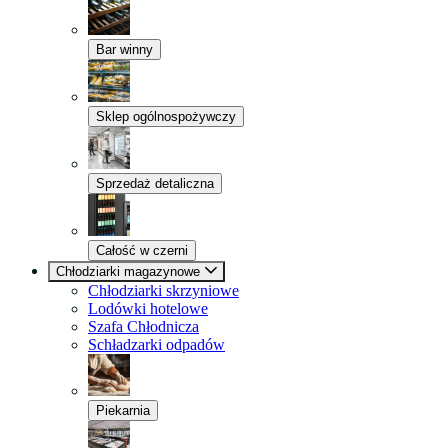
Bar winny
Sklep ogólnospożywczy
Sprzedaż detaliczna
Całość w czerni
Chłodziarki magazynowe
Chłodziarki skrzyniowe
Lodówki hotelowe
Szafa Chłodnicza
Schładzarki odpadów
Piekarnia