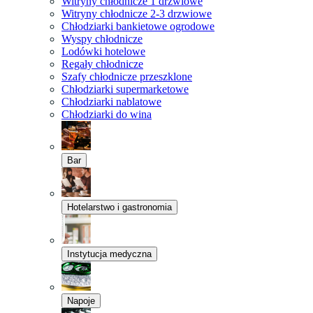
Witryny chłodnicze 1 drzwiowe
Witryny chłodnicze 2-3 drzwiowe
Chłodziarki bankietowe ogrodowe
Wyspy chłodnicze
Lodówki hotelowe
Regały chłodnicze
Szafy chłodnicze przeszklone
Chłodziarki supermarketowe
Chłodziarki nablatowe
Chłodziarki do wina
Bar
Hotelarstwo i gastronomia
Instytucja medyczna
Napoje