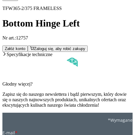
TFW365-2/375 FRAMELESS
Bottom Hinge Left
Nr art.:
12757
Załóż konto
Zaloguj się, aby robić zakupy
Specyfikacje techniczne
Głodny więcej?
Zapisz się do naszego newslettera i bądź pierwszym, który dowie
się o naszych najnowszych produktach, unikalnych ofertach oraz
ekscytujących kulisach naszego świata chłodzenia!
*Wymagane
E-mail
*