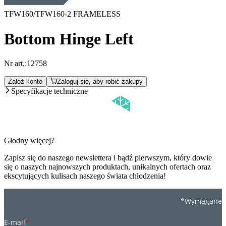
TFW160/TFW160-2 FRAMELESS
Bottom Hinge Left
Nr art.:
12758
Załóż konto
Zaloguj się, aby robić zakupy
Specyfikacje techniczne
Głodny więcej?
Zapisz się do naszego newslettera i bądź pierwszym, który dowie
się o naszych najnowszych produktach, unikalnych ofertach oraz
ekscytujących kulisach naszego świata chłodzenia!
*Wymagane
E-mail
*