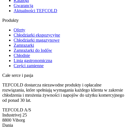
Katalogi
Gwarancja
Aktualności TEFCOLD
Produkty
Oferty
Chłodziarki ekspozycyjne
Chłodziarki magazynowe
Zamrazarki
Zamrażarki do lodów
Chłodnie
Linia gastronomiczna
Części zamienne
Całe serce i pasja
TEFCOLD dostarcza niezawodne produkty i opłacalne
rozwiązania, które spełniają wymagania każdego klienta w zakresie
chłodzenia i mrożenia żywności i napojów do użytku komercyjnego
od ponad 30 lat.
TEFCOLD A/S
Industrivej 25
8800 Viborg
Dania