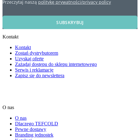
Przeczytaj naszą
politykę prywatności/privacy policy
SUBSKRYBUJ
Kontakt
Kontakt
Zostań dystrybutorem
Uzyskaj ofertę
Zażądaj dostępu do sklepu internetowego
Serwis i reklamacje
Zapisz się do newslettera
O nas
O nas
Dlaczego TEFCOLD
Pewne dostawy
Branding jednostek