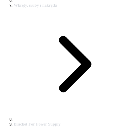
Wkręty, śruby i nakrętki
Bracket For Power Supply