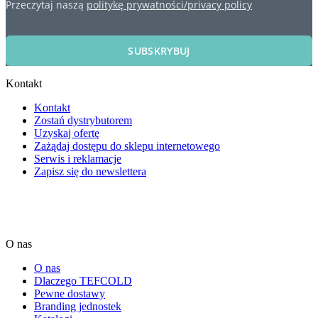
Przeczytaj naszą
politykę prywatności/privacy policy
SUBSKRYBUJ
Kontakt
Kontakt
Zostań dystrybutorem
Uzyskaj ofertę
Zażądaj dostępu do sklepu internetowego
Serwis i reklamacje
Zapisz się do newslettera
O nas
O nas
Dlaczego TEFCOLD
Pewne dostawy
Branding jednostek