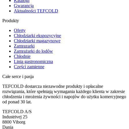
Katalogi
Gwarancja
Aktualności TEFCOLD
Produkty
Oferty
Chłodziarki ekspozycyjne
Chłodziarki magazynowe
Zamrazarki
Zamrażarki do lodów
Chłodnie
Linia gastronomiczna
Części zamienne
Całe serce i pasja
TEFCOLD dostarcza niezawodne produkty i opłacalne
rozwiązania, które spełniają wymagania każdego klienta w zakresie
chłodzenia i mrożenia żywności i napojów do użytku komercyjnego
od ponad 30 lat.
TEFCOLD A/S
Industrivej 25
8800 Viborg
Dania