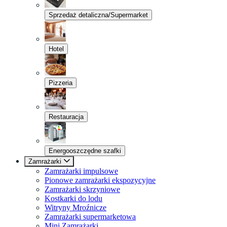
Sprzedaż detaliczna/Supermarket
Hotel
Pizzeria
Restauracja
Energooszczędne szafki
Zamrażarki
Zamrażarki impulsowe
Pionowe zamrażarki ekspozycyjne
Zamrażarki skrzyniowe
Kostkarki do lodu
Witryny Mroźnicze
Zamrażarki supermarketowa
Mini Zamrażarki