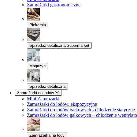
Zamrażarki gastronomiczne
Piekarnia
Sprzedaż detaliczna/Supermarket
Magazyn
Sprzedaż detaliczna
Zamrażarki do lodów
Mini Zamrażarki
Zamrażarki do lodów, ekspozycyjne
Zamrażarki do lodów gałkowych - chłodzenie statyczne
Zamrażarki do lodów gałkowych – chłodzenie wentylat
Zamrażarka na lody