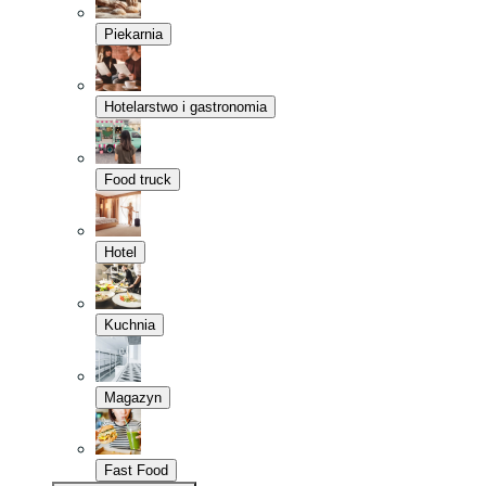
Piekarnia
Hotelarstwo i gastronomia
Food truck
Hotel
Kuchnia
Magazyn
Fast Food