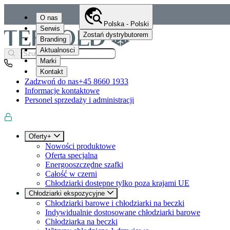
O nas
Polska - Polski
Serwis
Zostań dystrybutorem
Branding
Aktualnosci
Marki
Kontakt
Zadzwoń do nas
+45 8660 1933
Informacje kontaktowe
Personel sprzedaży i administracji
Oferty+
Nowości produktowe
Oferta specjalna
Energooszczędne szafki
Całość w czerni
Chłodziarki dostępne tylko poza krajami UE
Chłodziarki ekspozycyjne
Chłodziarki barowe i chłodziarki na beczki
Indywidualnie dostosowane chłodziarki barowe
Chłodziarka na beczki