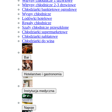
Witryny chłodnicze 1 drzwiowe
Witryny chłodnicze 2-3 drzwiowe
Chłodziarki bankietowe ogrodowe
Wyspy chłodnicze
Lodówki hotelowe
Regały chłodnicze
Szafy chłodnicze przeszklone
Chłodziarki supermarketowe
Chłodziarki nablatowe
Chłodziarki do wina
Bar
Hotelarstwo i gastronomia
Instytucja medyczna
Napoje