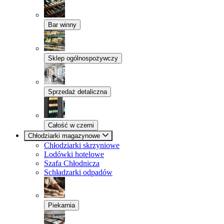
Bar winny
Sklep ogólnospożywczy
Sprzedaż detaliczna
Całość w czerni
Chłodziarki magazynowe
Chłodziarki skrzyniowe
Lodówki hotelowe
Szafa Chłodnicza
Schładzarki odpadów
Piekarnia