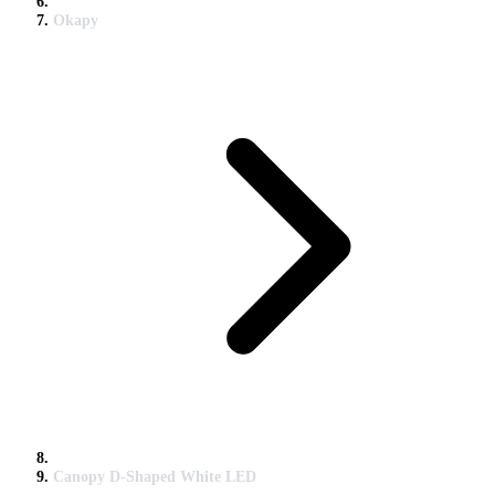
Okapy
Canopy D-Shaped White LED