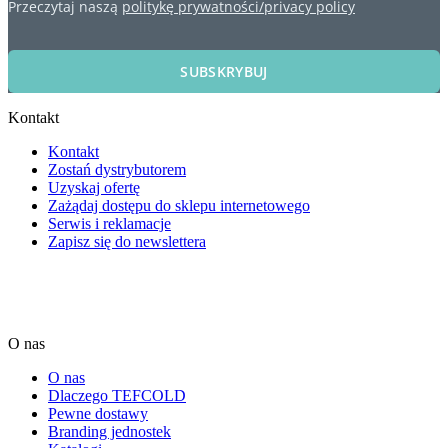
Przeczytaj naszą
politykę prywatności/privacy policy
SUBSKRYBUJ
Kontakt
Kontakt
Zostań dystrybutorem
Uzyskaj ofertę
Zażądaj dostępu do sklepu internetowego
Serwis i reklamacje
Zapisz się do newslettera
O nas
O nas
Dlaczego TEFCOLD
Pewne dostawy
Branding jednostek