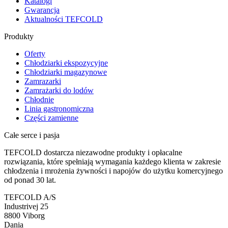
Katalogi
Gwarancja
Aktualności TEFCOLD
Produkty
Oferty
Chłodziarki ekspozycyjne
Chłodziarki magazynowe
Zamrazarki
Zamrażarki do lodów
Chłodnie
Linia gastronomiczna
Części zamienne
Całe serce i pasja
TEFCOLD dostarcza niezawodne produkty i opłacalne
rozwiązania, które spełniają wymagania każdego klienta w zakresie
chłodzenia i mrożenia żywności i napojów do użytku komercyjnego
od ponad 30 lat.
TEFCOLD A/S
Industrivej 25
8800 Viborg
Dania