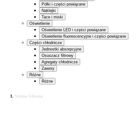
Półki i części powiązane
Naklejki
Tace i miski
Oświetlenie
Oświetlenie LED i części powiązane
Oświetlenie fluorescencyjne i części powiązane
Części chłodnicze
Jednostki absorpcyjne
Osuszacz filtrowy
Agregaty chłodnicze
Zawory
Różne
Różne
Strona Główna