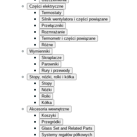
Kuchnia
Części elektryczne
Sklep ogólnospożywczy
Termostaty
Silnik wentylatora i części powiązane
Magazyn
Przełączniki
Sprzedaż detaliczna
Rozmrażanie
Termometr i części powiązane
Fast Food
Różne
Całość w czerni
Wymienniki
Skraplacze
Parowniki
Rury i przewody
Stopy, nóżki, rolki i kółka
Stopy
Nóżki
Rolki
Kółka
Akcesoria wewnętrzne
Koszyki
Przegródki
Glass Set and Related Parts
Systemy regałów półkowych