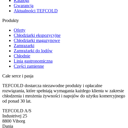
Katalogi
Gwarancja
Aktualności TEFCOLD
Produkty
Oferty
Chłodziarki ekspozycyjne
Chłodziarki magazynowe
Zamrazarki
Zamrażarki do lodów
Chłodnie
Linia gastronomiczna
Części zamienne
Całe serce i pasja
TEFCOLD dostarcza niezawodne produkty i opłacalne
rozwiązania, które spełniają wymagania każdego klienta w zakresie
chłodzenia i mrożenia żywności i napojów do użytku komercyjnego
od ponad 30 lat.
TEFCOLD A/S
Industrivej 25
8800 Viborg
Dania