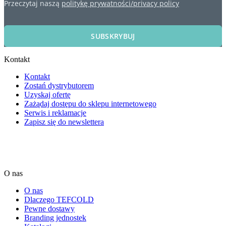
Przeczytaj naszą
politykę prywatności/privacy policy
SUBSKRYBUJ
Kontakt
Kontakt
Zostań dystrybutorem
Uzyskaj ofertę
Zażądaj dostępu do sklepu internetowego
Serwis i reklamacje
Zapisz się do newslettera
O nas
O nas
Dlaczego TEFCOLD
Pewne dostawy
Branding jednostek