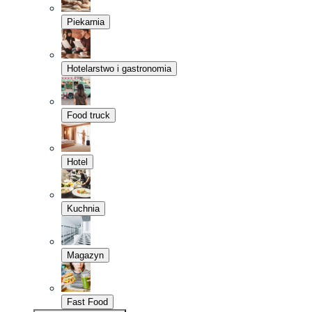
Piekarnia
Hotelarstwo i gastronomia
Food truck
Hotel
Kuchnia
Magazyn
Fast Food