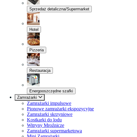
Sprzedaż detaliczna/Supermarket
Hotel
Pizzeria
Restauracja
Energooszczędne szafki
Zamrażarki
Zamrażarki impulsowe
Pionowe zamrażarki ekspozycyjne
Zamrażarki skrzyniowe
Kostkarki do lodu
Witryny Mroźnicze
Zamrażarki supermarketowa
Mini Zamrażarki