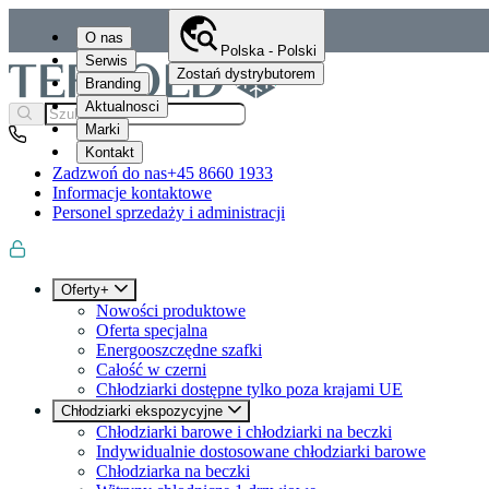
O nas
Polska - Polski
Serwis
Zostań dystrybutorem
Branding
Aktualnosci
Marki
Kontakt
Zadzwoń do nas
+45 8660 1933
Informacje kontaktowe
Personel sprzedaży i administracji
Oferty+
Nowości produktowe
Oferta specjalna
Energooszczędne szafki
Całość w czerni
Chłodziarki dostępne tylko poza krajami UE
Chłodziarki ekspozycyjne
Chłodziarki barowe i chłodziarki na beczki
Indywidualnie dostosowane chłodziarki barowe
Chłodziarka na beczki