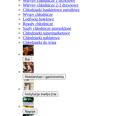
Witryny chłodnicze 1 drzwiowe
Witryny chłodnicze 2-3 drzwiowe
Chłodziarki bankietowe ogrodowe
Wyspy chłodnicze
Lodówki hotelowe
Regały chłodnicze
Szafy chłodnicze przeszklone
Chłodziarki supermarketowe
Chłodziarki nablatowe
Chłodziarki do wina
Bar
Hotelarstwo i gastronomia
Instytucja medyczna
Napoje