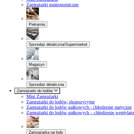
Zamrażarki gastronomiczne
Piekarnia
Sprzedaż detaliczna/Supermarket
Magazyn
Sprzedaż detaliczna
Zamrażarki do lodów
Mini Zamrażarki
Zamrażarki do lodów, ekspozycyjne
Zamrażarki do lodów gałkowych - chłodzenie statyczne
Zamrażarki do lodów gałkowych – chłodzenie wentylat
Zamrażarka na lody