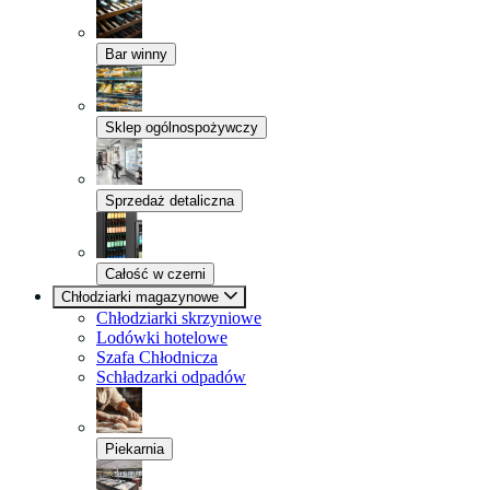
Bar winny
Sklep ogólnospożywczy
Sprzedaż detaliczna
Całość w czerni
Chłodziarki magazynowe
Chłodziarki skrzyniowe
Lodówki hotelowe
Szafa Chłodnicza
Schładzarki odpadów
Piekarnia