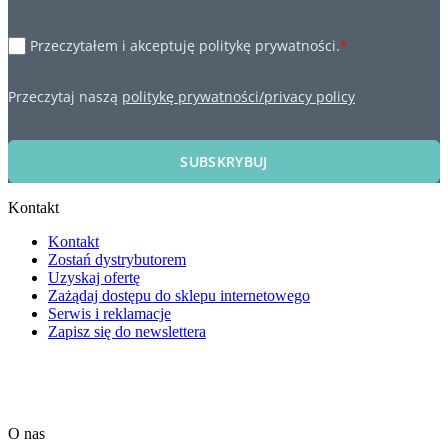
Przeczytałem i akceptuję politykę prywatności.
*
Przeczytaj naszą
politykę prywatności/privacy policy
SUBSKRYBUJ
Kontakt
Kontakt
Zostań dystrybutorem
Uzyskaj ofertę
Zażądaj dostępu do sklepu internetowego
Serwis i reklamacje
Zapisz się do newslettera
O nas