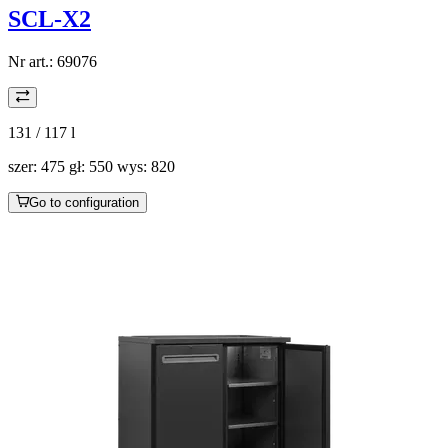
SCL-X2
Nr art.:
69076
131 / 117
l
szer: 475 gł: 550 wys: 820
Go to configuration