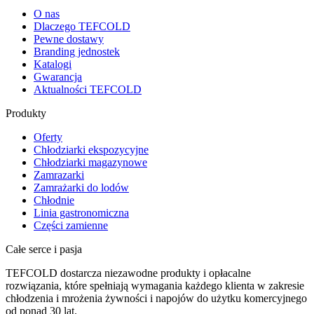
O nas
Dlaczego TEFCOLD
Pewne dostawy
Branding jednostek
Katalogi
Gwarancja
Aktualności TEFCOLD
Produkty
Oferty
Chłodziarki ekspozycyjne
Chłodziarki magazynowe
Zamrazarki
Zamrażarki do lodów
Chłodnie
Linia gastronomiczna
Części zamienne
Całe serce i pasja
TEFCOLD dostarcza niezawodne produkty i opłacalne
rozwiązania, które spełniają wymagania każdego klienta w zakresie
chłodzenia i mrożenia żywności i napojów do użytku komercyjnego
od ponad 30 lat.