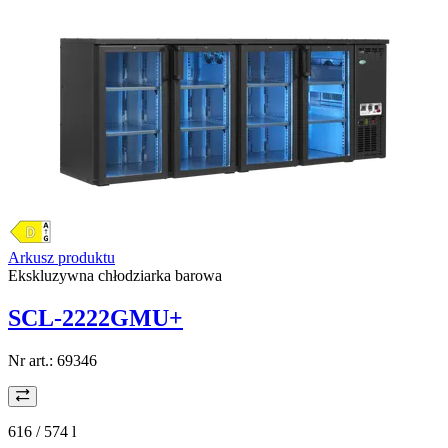
Arkusz produktu
Ekskluzywna chłodziarka barowa
SCL-2222GMU+
Nr art.:
69346
616 / 574
l