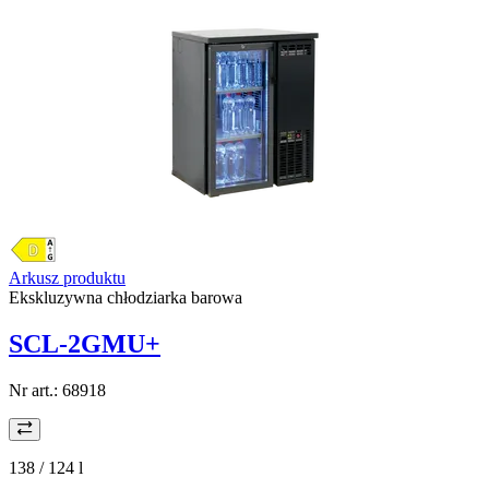
Arkusz produktu
Ekskluzywna chłodziarka barowa
SCL-2GMU+
Nr art.:
68918
138 / 124
l