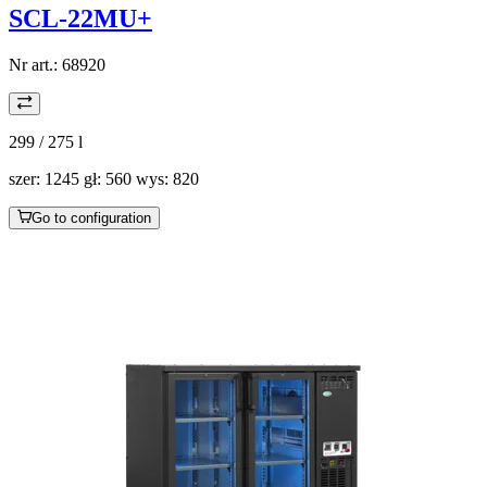
SCL-22MU+
Nr art.:
68920
299 / 275
l
szer: 1245 gł: 560 wys: 820
Go to configuration