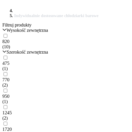
Indywidualnie dostosowane chłodziarki barowe
Filtruj produkty
Wysokość zewnętrzna
820
(10)
Szerokość zewnętrzna
475
(1)
770
(2)
950
(1)
1245
(2)
1720