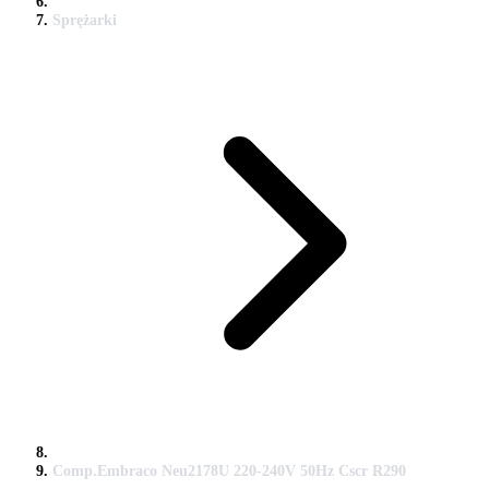
Sprężarki
Comp.Embraco Neu2178U 220-240V 50Hz Cscr R290