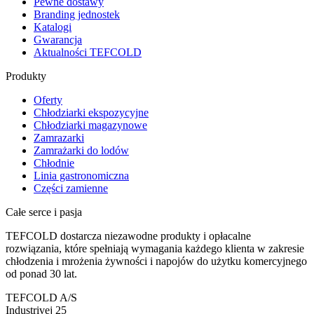
Pewne dostawy
Branding jednostek
Katalogi
Gwarancja
Aktualności TEFCOLD
Produkty
Oferty
Chłodziarki ekspozycyjne
Chłodziarki magazynowe
Zamrazarki
Zamrażarki do lodów
Chłodnie
Linia gastronomiczna
Części zamienne
Całe serce i pasja
TEFCOLD dostarcza niezawodne produkty i opłacalne
rozwiązania, które spełniają wymagania każdego klienta w zakresie
chłodzenia i mrożenia żywności i napojów do użytku komercyjnego
od ponad 30 lat.
TEFCOLD A/S
Industrivej 25