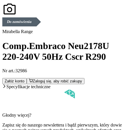
Do zamówienia
Mirabella Range
Comp.Embraco Neu2178U
220-240V 50Hz Cscr R290
Nr art.:
32986
Załóż konto
Zaloguj się, aby robić zakupy
Specyfikacje techniczne
Głodny więcej?
Zapisz się do naszego newslettera i bądź pierwszym, który dowie