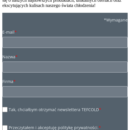
się o naszych najnowszych produktach, unikalnych ofertach oraz
ekscytujących kulisach naszego świata chłodzenia!
*Wymagane
E-mail
*
Nazwa
*
Firma
*
Tak, chciałbym otrzymać newslettera TEFCOLD
*
Przeczytałem i akceptuję politykę prywatności.
*