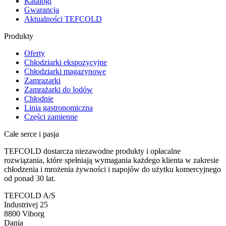
Katalogi
Gwarancja
Aktualności TEFCOLD
Produkty
Oferty
Chłodziarki ekspozycyjne
Chłodziarki magazynowe
Zamrazarki
Zamrażarki do lodów
Chłodnie
Linia gastronomiczna
Części zamienne
Całe serce i pasja
TEFCOLD dostarcza niezawodne produkty i opłacalne
rozwiązania, które spełniają wymagania każdego klienta w zakresie
chłodzenia i mrożenia żywności i napojów do użytku komercyjnego
od ponad 30 lat.
TEFCOLD A/S
Industrivej 25
8800 Viborg
Dania