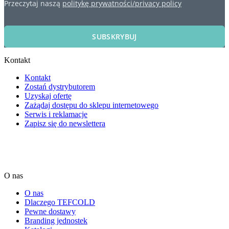
Przeczytaj naszą
politykę prywatności/privacy policy
SUBSKRYBUJ
Kontakt
Kontakt
Zostań dystrybutorem
Uzyskaj ofertę
Zażądaj dostępu do sklepu internetowego
Serwis i reklamacje
Zapisz się do newslettera
O nas
O nas
Dlaczego TEFCOLD
Pewne dostawy
Branding jednostek