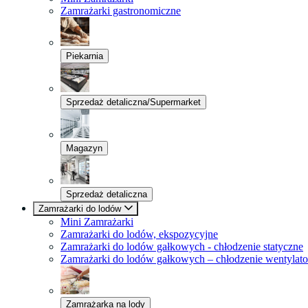
Zamrażarki gastronomiczne
Piekarnia
Sprzedaż detaliczna/Supermarket
Magazyn
Sprzedaż detaliczna
Zamrażarki do lodów
Mini Zamrażarki
Zamrażarki do lodów, ekspozycyjne
Zamrażarki do lodów gałkowych - chłodzenie statyczne
Zamrażarki do lodów gałkowych – chłodzenie wentylat
Zamrażarka na lody