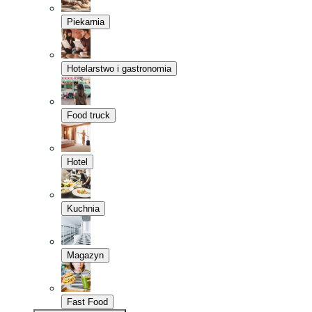
Piekarnia
Hotelarstwo i gastronomia
Food truck
Hotel
Kuchnia
Magazyn
Fast Food