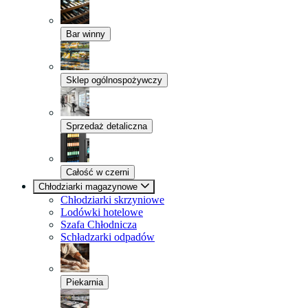
Bar winny
Sklep ogólnospożywczy
Sprzedaż detaliczna
Całość w czerni
Chłodziarki magazynowe
Chłodziarki skrzyniowe
Lodówki hotelowe
Szafa Chłodnicza
Schładzarki odpadów
Piekarnia