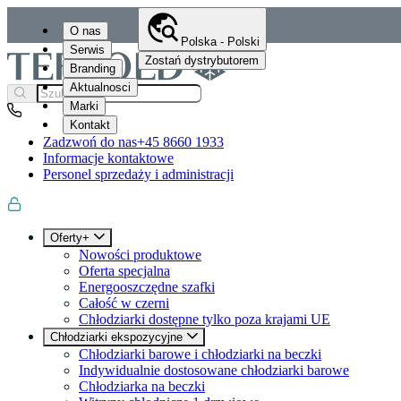
O nas
Polska - Polski
Serwis
Zostań dystrybutorem
Branding
Aktualnosci
Marki
Kontakt
Zadzwoń do nas
+45 8660 1933
Informacje kontaktowe
Personel sprzedaży i administracji
Oferty+
Nowości produktowe
Oferta specjalna
Energooszczędne szafki
Całość w czerni
Chłodziarki dostępne tylko poza krajami UE
Chłodziarki ekspozycyjne
Chłodziarki barowe i chłodziarki na beczki
Indywidualnie dostosowane chłodziarki barowe
Chłodziarka na beczki