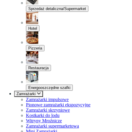
Sprzedaż detaliczna/Supermarket
Hotel
Pizzeria
Restauracja
Energooszczędne szafki
Zamrażarki
Zamrażarki impulsowe
Pionowe zamrażarki ekspozycyjne
Zamrażarki skrzyniowe
Kostkarki do lodu
Witryny Mroźnicze
Zamrażarki supermarketowa
Mini Zamrażarki