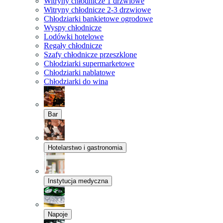
Witryny chłodnicze 1 drzwiowe
Witryny chłodnicze 2-3 drzwiowe
Chłodziarki bankietowe ogrodowe
Wyspy chłodnicze
Lodówki hotelowe
Regały chłodnicze
Szafy chłodnicze przeszklone
Chłodziarki supermarketowe
Chłodziarki nablatowe
Chłodziarki do wina
Bar
Hotelarstwo i gastronomia
Instytucja medyczna
Napoje