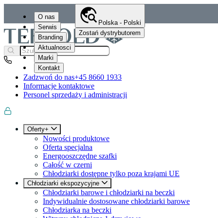
O nas
Polska - Polski
Serwis
Zostań dystrybutorem
Branding
Aktualnosci
Marki
Kontakt
Zadzwoń do nas
+45 8660 1933
Informacje kontaktowe
Personel sprzedaży i administracji
Oferty+
Nowości produktowe
Oferta specjalna
Energooszczędne szafki
Całość w czerni
Chłodziarki dostępne tylko poza krajami UE
Chłodziarki ekspozycyjne
Chłodziarki barowe i chłodziarki na beczki
Indywidualnie dostosowane chłodziarki barowe
Chłodziarka na beczki