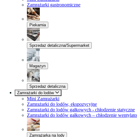
Zamrażarki gastronomiczne
Piekarnia
Sprzedaż detaliczna/Supermarket
Magazyn
Sprzedaż detaliczna
Zamrażarki do lodów
Mini Zamrażarki
Zamrażarki do lodów, ekspozycyjne
Zamrażarki do lodów gałkowych - chłodzenie statyczne
Zamrażarki do lodów gałkowych – chłodzenie wentylat
Zamrażarka na lody