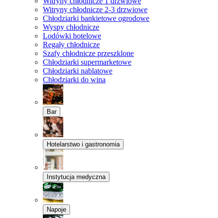
Witryny chłodnicze 1 drzwiowe
Witryny chłodnicze 2-3 drzwiowe
Chłodziarki bankietowe ogrodowe
Wyspy chłodnicze
Lodówki hotelowe
Regały chłodnicze
Szafy chłodnicze przeszklone
Chłodziarki supermarketowe
Chłodziarki nablatowe
Chłodziarki do wina
Bar
Hotelarstwo i gastronomia
Instytucja medyczna
Napoje