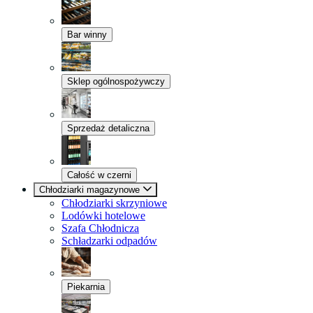
Bar winny
Sklep ogólnospożywczy
Sprzedaż detaliczna
Całość w czerni
Chłodziarki magazynowe
Chłodziarki skrzyniowe
Lodówki hotelowe
Szafa Chłodnicza
Schładzarki odpadów
Piekarnia