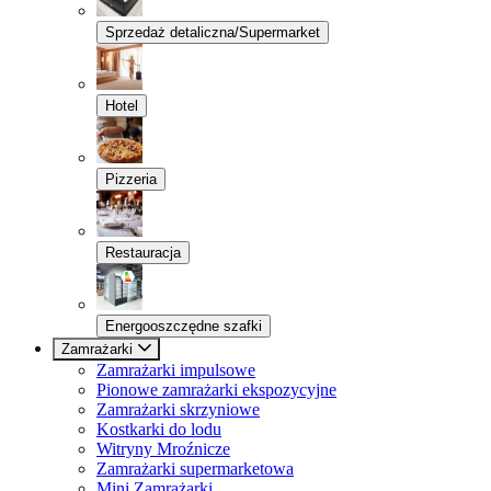
Sprzedaż detaliczna/Supermarket
Hotel
Pizzeria
Restauracja
Energooszczędne szafki
Zamrażarki
Zamrażarki impulsowe
Pionowe zamrażarki ekspozycyjne
Zamrażarki skrzyniowe
Kostkarki do lodu
Witryny Mroźnicze
Zamrażarki supermarketowa
Mini Zamrażarki