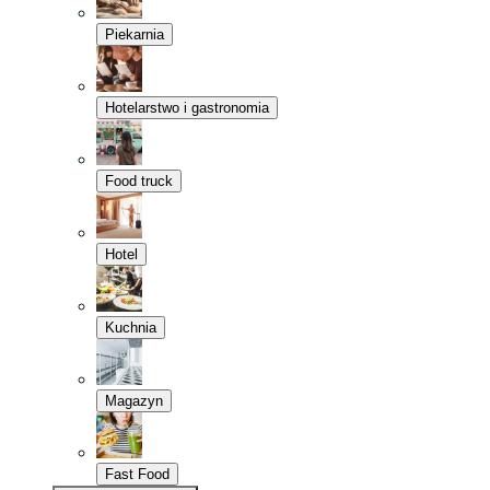
Piekarnia
Hotelarstwo i gastronomia
Food truck
Hotel
Kuchnia
Magazyn
Fast Food