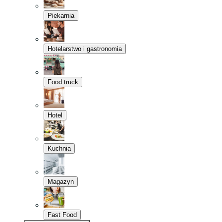
Piekarnia
Hotelarstwo i gastronomia
Food truck
Hotel
Kuchnia
Magazyn
Fast Food