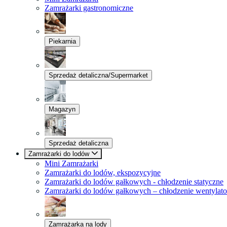
Zamrażarki gastronomiczne
Piekarnia
Sprzedaż detaliczna/Supermarket
Magazyn
Sprzedaż detaliczna
Zamrażarki do lodów
Mini Zamrażarki
Zamrażarki do lodów, ekspozycyjne
Zamrażarki do lodów gałkowych - chłodzenie statyczne
Zamrażarki do lodów gałkowych – chłodzenie wentylat
Zamrażarka na lody