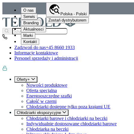
O nas
Polska - Polski
Serwis
Zostań dystrybutorem
Branding
Aktualnosci
Marki
Kontakt
Zadzwoń do nas
+45 8660 1933
Informacje kontaktowe
Personel sprzedaży i administracji
Oferty+
Nowości produktowe
Oferta specjalna
Energooszczędne szafki
Całość w czerni
Chłodziarki dostępne tylko poza krajami UE
Chłodziarki ekspozycyjne
Chłodziarki barowe i chłodziarki na beczki
Indywidualnie dostosowane chłodziarki barowe
Chłodziarka na beczki