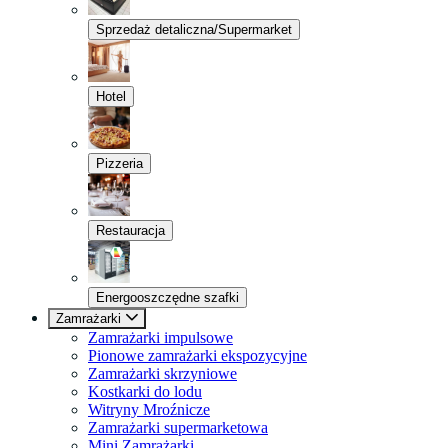
Sprzedaż detaliczna/Supermarket
Hotel
Pizzeria
Restauracja
Energooszczędne szafki
Zamrażarki
Zamrażarki impulsowe
Pionowe zamrażarki ekspozycyjne
Zamrażarki skrzyniowe
Kostkarki do lodu
Witryny Mroźnicze
Zamrażarki supermarketowa
Mini Zamrażarki