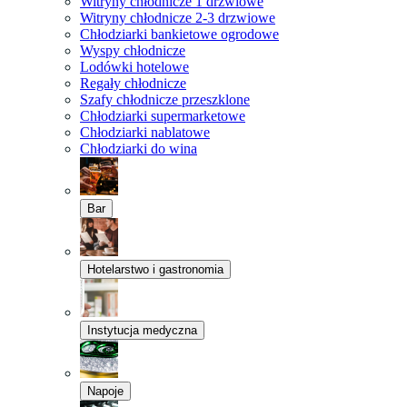
Witryny chłodnicze 1 drzwiowe
Witryny chłodnicze 2-3 drzwiowe
Chłodziarki bankietowe ogrodowe
Wyspy chłodnicze
Lodówki hotelowe
Regały chłodnicze
Szafy chłodnicze przeszklone
Chłodziarki supermarketowe
Chłodziarki nablatowe
Chłodziarki do wina
Bar
Hotelarstwo i gastronomia
Instytucja medyczna
Napoje