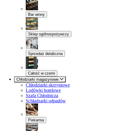
Bar winny
Sklep ogólnospożywczy
Sprzedaż detaliczna
Całość w czerni
Chłodziarki magazynowe
Chłodziarki skrzyniowe
Lodówki hotelowe
Szafa Chłodnicza
Schładzarki odpadów
Piekarnia