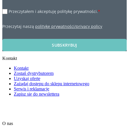
Przeczytałem i akceptuję politykę prywatności.
*
Przeczytaj naszą
politykę prywatności/privacy policy
SUBSKRYBUJ
Kontakt
Kontakt
Zostań dystrybutorem
Uzyskaj ofertę
Zażądaj dostępu do sklepu internetowego
Serwis i reklamacje
Zapisz się do newslettera
O nas