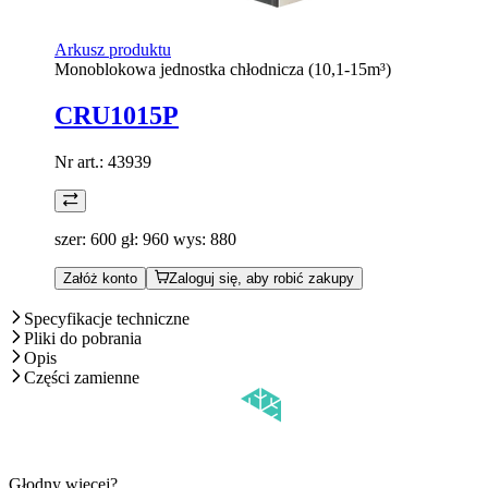
Arkusz produktu
Monoblokowa jednostka chłodnicza (10,1-15m³)
CRU1015P
Nr art.:
43939
szer: 600 gł: 960 wys: 880
Załóż konto
Zaloguj się, aby robić zakupy
Specyfikacje techniczne
Pliki do pobrania
Opis
Części zamienne
Głodny więcej?