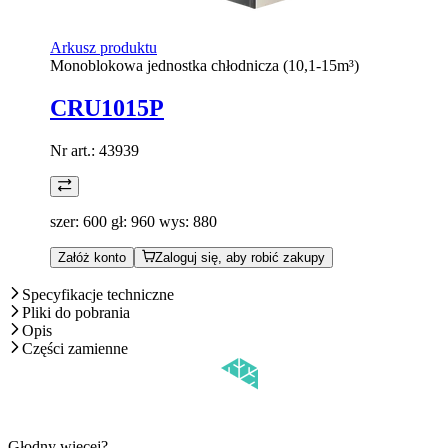
Arkusz produktu
Monoblokowa jednostka chłodnicza (10,1-15m³)
CRU1015P
Nr art.:
43939
szer: 600 gł: 960 wys: 880
Załóż konto
Zaloguj się, aby robić zakupy
Specyfikacje techniczne
Pliki do pobrania
Opis
Części zamienne
Głodny więcej?