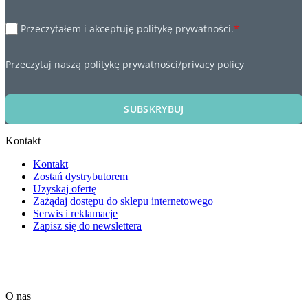
Przeczytałem i akceptuję politykę prywatności.
*
Przeczytaj naszą
politykę prywatności/privacy policy
SUBSKRYBUJ
Kontakt
Kontakt
Zostań dystrybutorem
Uzyskaj ofertę
Zażądaj dostępu do sklepu internetowego
Serwis i reklamacje
Zapisz się do newslettera
O nas