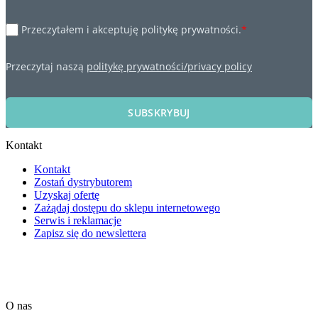
Przeczytałem i akceptuję politykę prywatności.
*
Przeczytaj naszą
politykę prywatności/privacy policy
SUBSKRYBUJ
Kontakt
Kontakt
Zostań dystrybutorem
Uzyskaj ofertę
Zażądaj dostępu do sklepu internetowego
Serwis i reklamacje
Zapisz się do newslettera
O nas