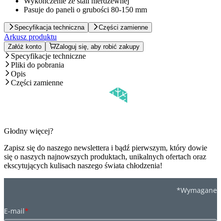
Wykończenie ze stali nierdzewnej
Pasuje do paneli o grubości 80-150 mm
Specyfikacja techniczna
Części zamienne
Arkusz produktu
Załóż konto
Zaloguj się, aby robić zakupy
Specyfikacje techniczne
Pliki do pobrania
Opis
Części zamienne
Głodny więcej?
Zapisz się do naszego newslettera i bądź pierwszym, który dowie
się o naszych najnowszych produktach, unikalnych ofertach oraz
ekscytujących kulisach naszego świata chłodzenia!
*Wymagane
E-mail
*