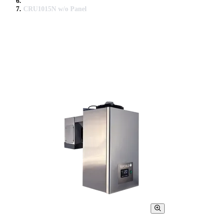
CRU1015N w/o Panel