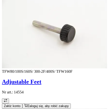
TFW80/100S/160S/ 300-2F/400S/ TFW160F
Adjustable Feet
Nr art.:
14554
Załóż konto
Zaloguj się, aby robić zakupy