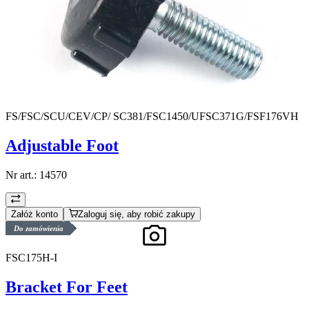
FS/FSC/SCU/CEV/CP/ SC381/FSC1450/UFSC371G/FSF176VH
Adjustable Foot
Nr art.:
14570
Załóż konto
Zaloguj się, aby robić zakupy
Do zamówienia
FSC175H-I
Bracket For Feet