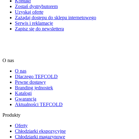
Kontakt
Zostań dystrybutorem
Uzyskaj ofertę
Zażądaj dostępu do sklepu internetowego
Serwis i reklamacje
Zapisz się do newslettera
O nas
O nas
Dlaczego TEFCOLD
Pewne dostawy
Branding jednostek
Katalogi
Gwarancja
Aktualności TEFCOLD
Produkty
Oferty
Chłodziarki ekspozycyjne
Chłodziarki magazynowe