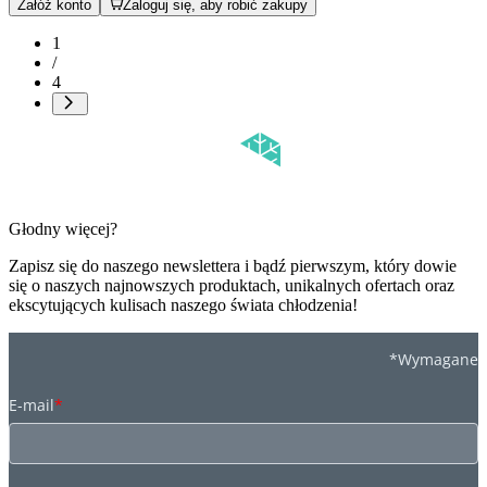
Załóż konto
Zaloguj się, aby robić zakupy
1
/
4
Głodny więcej?
Zapisz się do naszego newslettera i bądź pierwszym, który dowie
się o naszych najnowszych produktach, unikalnych ofertach oraz
ekscytujących kulisach naszego świata chłodzenia!
*Wymagane
E-mail
*