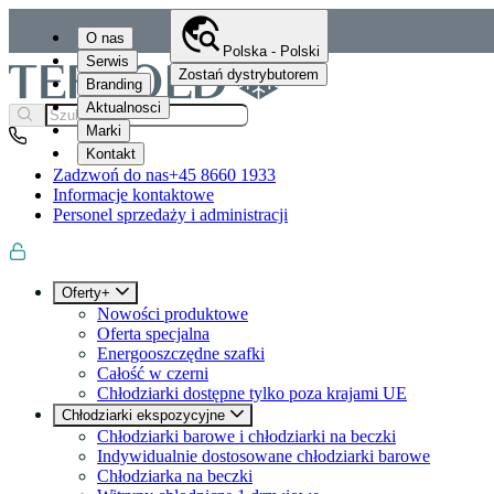
O nas
Polska - Polski
Serwis
Zostań dystrybutorem
Branding
Aktualnosci
Marki
Kontakt
Zadzwoń do nas
+45 8660 1933
Informacje kontaktowe
Personel sprzedaży i administracji
Oferty+
Nowości produktowe
Oferta specjalna
Energooszczędne szafki
Całość w czerni
Chłodziarki dostępne tylko poza krajami UE
Chłodziarki ekspozycyjne
Chłodziarki barowe i chłodziarki na beczki
Indywidualnie dostosowane chłodziarki barowe
Chłodziarka na beczki