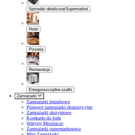
Sprzedaż detaliczna/Supermarket
Hotel
Pizzeria
Restauracja
Energooszczędne szafki
Zamrażarki
Zamrażarki impulsowe
Pionowe zamrażarki ekspozycyjne
Zamrażarki skrzyniowe
Kostkarki do lodu
Witryny Mroźnicze
Zamrażarki supermarketowa
Mini Zamrażarki