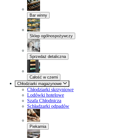
Bar winny
Sklep ogólnospożywczy
Sprzedaż detaliczna
Całość w czerni
Chłodziarki magazynowe
Chłodziarki skrzyniowe
Lodówki hotelowe
Szafa Chłodnicza
Schładzarki odpadów
Piekarnia