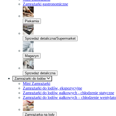
Zamrażarki gastronomiczne
Piekarnia
Sprzedaż detaliczna/Supermarket
Magazyn
Sprzedaż detaliczna
Zamrażarki do lodów
Mini Zamrażarki
Zamrażarki do lodów, ekspozycyjne
Zamrażarki do lodów gałkowych - chłodzenie statyczne
Zamrażarki do lodów gałkowych – chłodzenie wentylat
Zamrażarka na lody