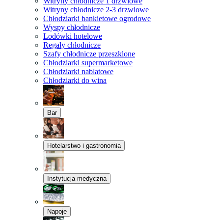
Witryny chłodnicze 1 drzwiowe
Witryny chłodnicze 2-3 drzwiowe
Chłodziarki bankietowe ogrodowe
Wyspy chłodnicze
Lodówki hotelowe
Regały chłodnicze
Szafy chłodnicze przeszklone
Chłodziarki supermarketowe
Chłodziarki nablatowe
Chłodziarki do wina
Bar
Hotelarstwo i gastronomia
Instytucja medyczna
Napoje