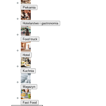
Piekarnia
Hotelarstwo i gastronomia
Food truck
Hotel
Kuchnia
Magazyn
Fast Food