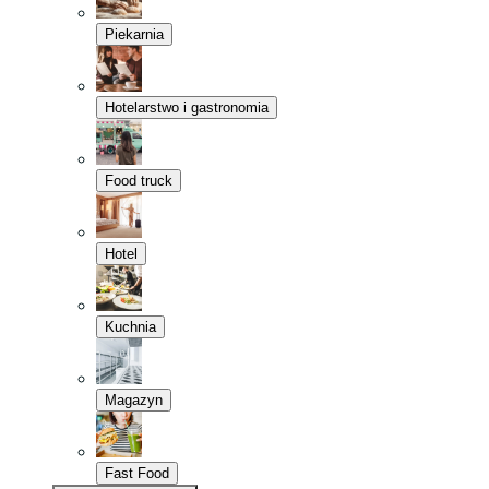
Piekarnia
Hotelarstwo i gastronomia
Food truck
Hotel
Kuchnia
Magazyn
Fast Food