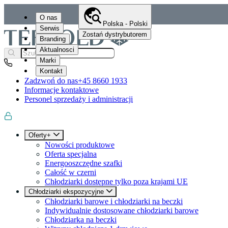
O nas
Polska - Polski
Serwis
Zostań dystrybutorem
Branding
Aktualnosci
Marki
Kontakt
Zadzwoń do nas
+45 8660 1933
Informacje kontaktowe
Personel sprzedaży i administracji
Oferty+
Nowości produktowe
Oferta specjalna
Energooszczędne szafki
Całość w czerni
Chłodziarki dostępne tylko poza krajami UE
Chłodziarki ekspozycyjne
Chłodziarki barowe i chłodziarki na beczki
Indywidualnie dostosowane chłodziarki barowe
Chłodziarka na beczki