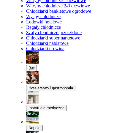
Witryny chłodnicze 1 drzwiowe
Witryny chłodnicze 2-3 drzwiowe
Chłodziarki bankietowe ogrodowe
Wyspy chłodnicze
Lodówki hotelowe
Regały chłodnicze
Szafy chłodnicze przeszklone
Chłodziarki supermarketowe
Chłodziarki nablatowe
Chłodziarki do wina
Bar
Hotelarstwo i gastronomia
Instytucja medyczna
Napoje