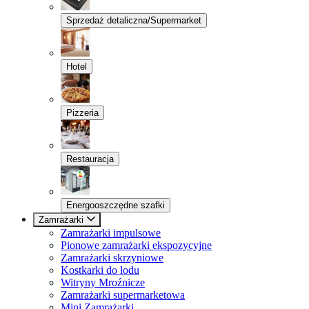
Sprzedaż detaliczna/Supermarket
Hotel
Pizzeria
Restauracja
Energooszczędne szafki
Zamrażarki
Zamrażarki impulsowe
Pionowe zamrażarki ekspozycyjne
Zamrażarki skrzyniowe
Kostkarki do lodu
Witryny Mroźnicze
Zamrażarki supermarketowa
Mini Zamrażarki