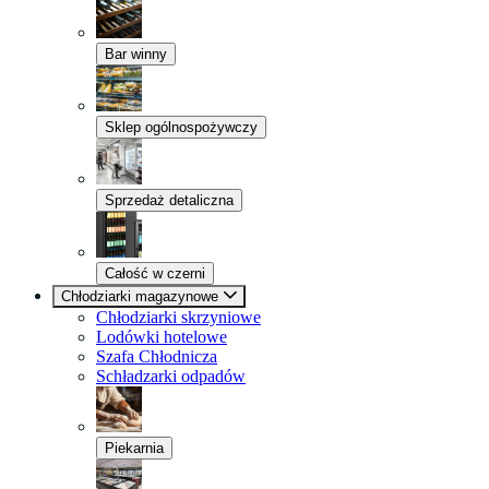
Bar winny
Sklep ogólnospożywczy
Sprzedaż detaliczna
Całość w czerni
Chłodziarki magazynowe
Chłodziarki skrzyniowe
Lodówki hotelowe
Szafa Chłodnicza
Schładzarki odpadów
Piekarnia