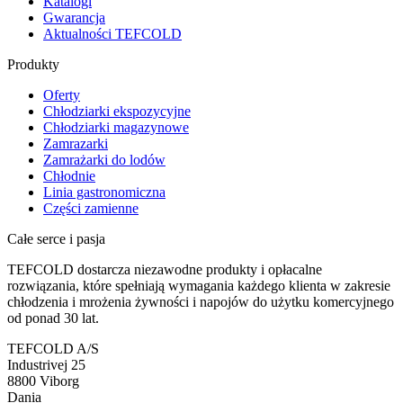
Katalogi
Gwarancja
Aktualności TEFCOLD
Produkty
Oferty
Chłodziarki ekspozycyjne
Chłodziarki magazynowe
Zamrazarki
Zamrażarki do lodów
Chłodnie
Linia gastronomiczna
Części zamienne
Całe serce i pasja
TEFCOLD dostarcza niezawodne produkty i opłacalne
rozwiązania, które spełniają wymagania każdego klienta w zakresie
chłodzenia i mrożenia żywności i napojów do użytku komercyjnego
od ponad 30 lat.
TEFCOLD A/S
Industrivej 25
8800 Viborg
Dania