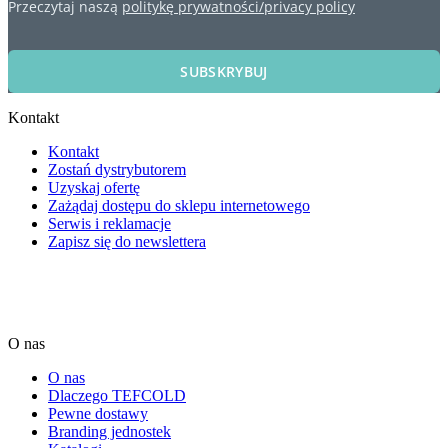
Przeczytaj naszą
politykę prywatności/privacy policy
SUBSKRYBUJ
Kontakt
Kontakt
Zostań dystrybutorem
Uzyskaj ofertę
Zażądaj dostępu do sklepu internetowego
Serwis i reklamacje
Zapisz się do newslettera
O nas
O nas
Dlaczego TEFCOLD
Pewne dostawy
Branding jednostek