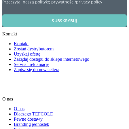
Przeczytaj naszą
politykę prywatności/privacy policy
SUBSKRYBUJ
Kontakt
Kontakt
Zostań dystrybutorem
Uzyskaj ofertę
Zażądaj dostępu do sklepu internetowego
Serwis i reklamacje
Zapisz się do newslettera
O nas
O nas
Dlaczego TEFCOLD
Pewne dostawy
Branding jednostek