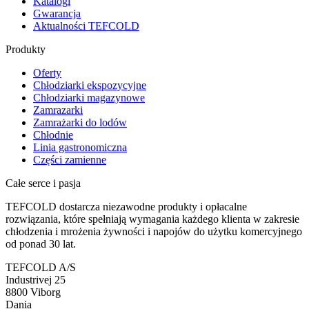
Katalogi
Gwarancja
Aktualności TEFCOLD
Produkty
Oferty
Chłodziarki ekspozycyjne
Chłodziarki magazynowe
Zamrazarki
Zamrażarki do lodów
Chłodnie
Linia gastronomiczna
Części zamienne
Całe serce i pasja
TEFCOLD dostarcza niezawodne produkty i opłacalne
rozwiązania, które spełniają wymagania każdego klienta w zakresie
chłodzenia i mrożenia żywności i napojów do użytku komercyjnego
od ponad 30 lat.
TEFCOLD A/S
Industrivej 25
8800 Viborg
Dania