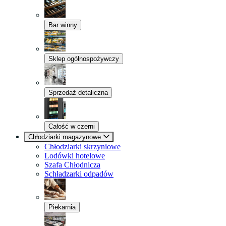
Bar winny
Sklep ogólnospożywczy
Sprzedaż detaliczna
Całość w czerni
Chłodziarki magazynowe
Chłodziarki skrzyniowe
Lodówki hotelowe
Szafa Chłodnicza
Schładzarki odpadów
Piekarnia