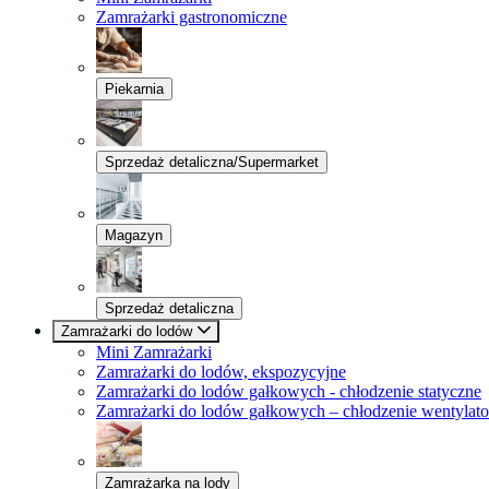
Zamrażarki gastronomiczne
Piekarnia
Sprzedaż detaliczna/Supermarket
Magazyn
Sprzedaż detaliczna
Zamrażarki do lodów
Mini Zamrażarki
Zamrażarki do lodów, ekspozycyjne
Zamrażarki do lodów gałkowych - chłodzenie statyczne
Zamrażarki do lodów gałkowych – chłodzenie wentylat
Zamrażarka na lody