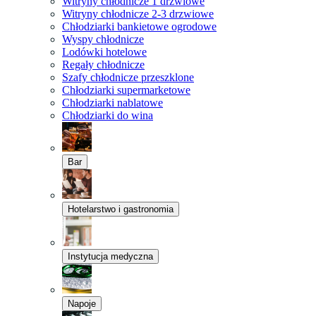
Witryny chłodnicze 1 drzwiowe
Witryny chłodnicze 2-3 drzwiowe
Chłodziarki bankietowe ogrodowe
Wyspy chłodnicze
Lodówki hotelowe
Regały chłodnicze
Szafy chłodnicze przeszklone
Chłodziarki supermarketowe
Chłodziarki nablatowe
Chłodziarki do wina
Bar
Hotelarstwo i gastronomia
Instytucja medyczna
Napoje