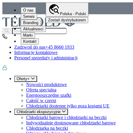
O nas
Polska - Polski
Serwis
Zostań dystrybutorem
Branding
Aktualnosci
Marki
Kontakt
Zadzwoń do nas
+45 8660 1933
Informacje kontaktowe
Personel sprzedaży i administracji
Oferty+
Nowości produktowe
Oferta specjalna
Energooszczędne szafki
Całość w czerni
Chłodziarki dostępne tylko poza krajami UE
Chłodziarki ekspozycyjne
Chłodziarki barowe i chłodziarki na beczki
Indywidualnie dostosowane chłodziarki barowe
Chłodziarka na beczki