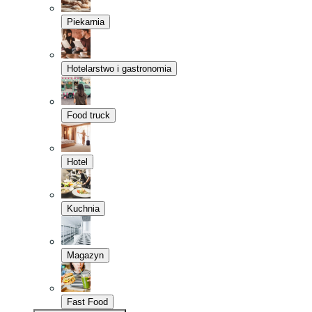
Piekarnia
Hotelarstwo i gastronomia
Food truck
Hotel
Kuchnia
Magazyn
Fast Food