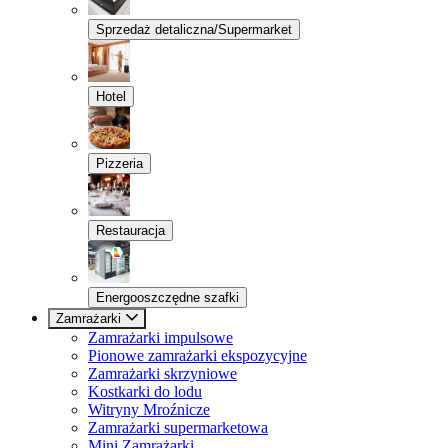
Sprzedaż detaliczna/Supermarket
Hotel
Pizzeria
Restauracja
Energooszczędne szafki
Zamrażarki
Zamrażarki impulsowe
Pionowe zamrażarki ekspozycyjne
Zamrażarki skrzyniowe
Kostkarki do lodu
Witryny Mroźnicze
Zamrażarki supermarketowa
Mini Zamrażarki