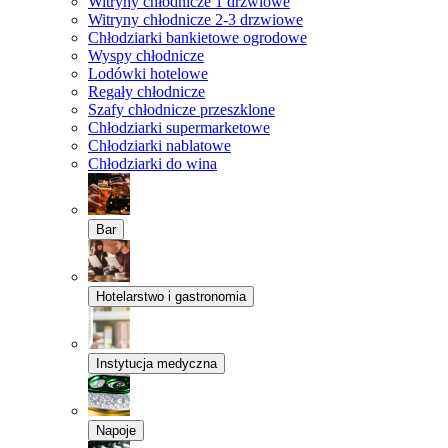
Witryny chłodnicze 1 drzwiowe
Witryny chłodnicze 2-3 drzwiowe
Chłodziarki bankietowe ogrodowe
Wyspy chłodnicze
Lodówki hotelowe
Regały chłodnicze
Szafy chłodnicze przeszklone
Chłodziarki supermarketowe
Chłodziarki nablatowe
Chłodziarki do wina
Bar
Hotelarstwo i gastronomia
Instytucja medyczna
Napoje