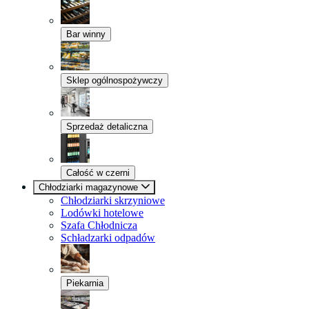
Bar winny
Sklep ogólnospożywczy
Sprzedaż detaliczna
Całość w czerni
Chłodziarki magazynowe
Chłodziarki skrzyniowe
Lodówki hotelowe
Szafa Chłodnicza
Schładzarki odpadów
Piekarnia