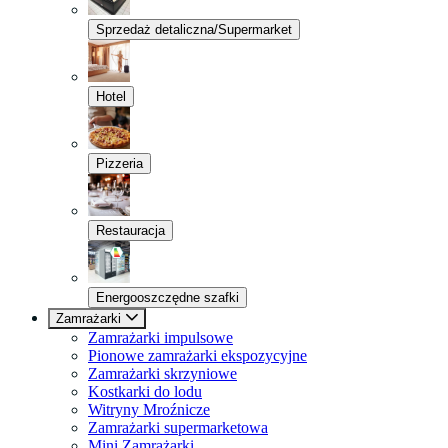
Sprzedaż detaliczna/Supermarket
Hotel
Pizzeria
Restauracja
Energooszczędne szafki
Zamrażarki
Zamrażarki impulsowe
Pionowe zamrażarki ekspozycyjne
Zamrażarki skrzyniowe
Kostkarki do lodu
Witryny Mroźnicze
Zamrażarki supermarketowa
Mini Zamrażarki