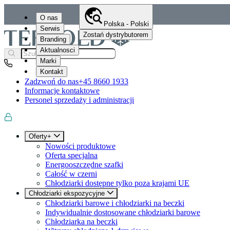
O nas
Polska - Polski
Serwis
Zostań dystrybutorem
Branding
Aktualnosci
Marki
Kontakt
Zadzwoń do nas
+45 8660 1933
Informacje kontaktowe
Personel sprzedaży i administracji
Oferty+
Nowości produktowe
Oferta specjalna
Energooszczędne szafki
Całość w czerni
Chłodziarki dostępne tylko poza krajami UE
Chłodziarki ekspozycyjne
Chłodziarki barowe i chłodziarki na beczki
Indywidualnie dostosowane chłodziarki barowe
Chłodziarka na beczki