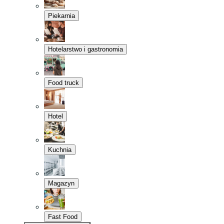
Piekarnia
Hotelarstwo i gastronomia
Food truck
Hotel
Kuchnia
Magazyn
Fast Food