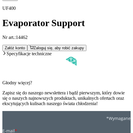
UF400
Evaporator Support
Nr art.:
14462
Załóż konto
Zaloguj się, aby robić zakupy
Specyfikacje techniczne
Głodny więcej?
Zapisz się do naszego newslettera i bądź pierwszym, który dowie
się o naszych najnowszych produktach, unikalnych ofertach oraz
ekscytujących kulisach naszego świata chłodzenia!
*Wymagane
E-mail
*