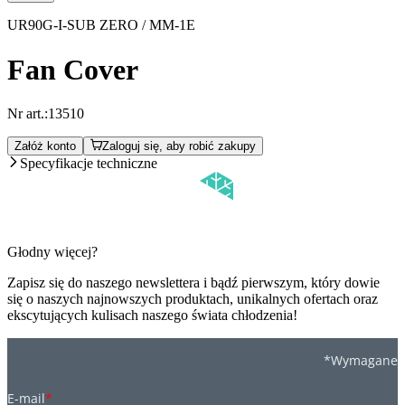
UR90G-I-SUB ZERO / MM-1E
Fan Cover
Nr art.:
13510
Załóż konto
Zaloguj się, aby robić zakupy
Specyfikacje techniczne
Głodny więcej?
Zapisz się do naszego newslettera i bądź pierwszym, który dowie
się o naszych najnowszych produktach, unikalnych ofertach oraz
ekscytujących kulisach naszego świata chłodzenia!
*Wymagane
E-mail
*