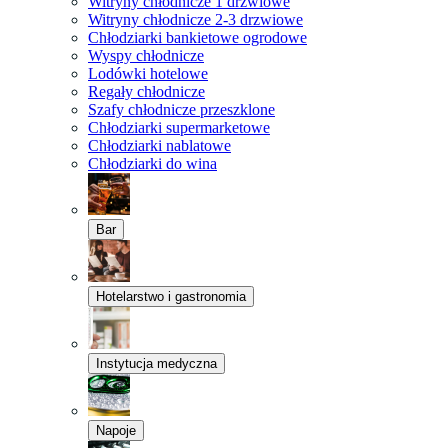
Witryny chłodnicze 1 drzwiowe
Witryny chłodnicze 2-3 drzwiowe
Chłodziarki bankietowe ogrodowe
Wyspy chłodnicze
Lodówki hotelowe
Regały chłodnicze
Szafy chłodnicze przeszklone
Chłodziarki supermarketowe
Chłodziarki nablatowe
Chłodziarki do wina
Bar
Hotelarstwo i gastronomia
Instytucja medyczna
Napoje