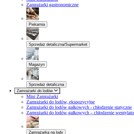
Zamrażarki gastronomiczne
Piekarnia
Sprzedaż detaliczna/Supermarket
Magazyn
Sprzedaż detaliczna
Zamrażarki do lodów
Mini Zamrażarki
Zamrażarki do lodów, ekspozycyjne
Zamrażarki do lodów gałkowych - chłodzenie statyczne
Zamrażarki do lodów gałkowych – chłodzenie wentylat
Zamrażarka na lody