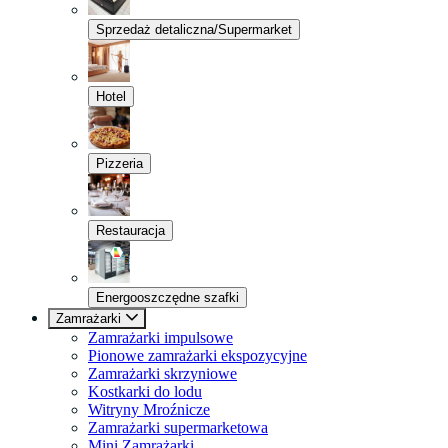
Sprzedaż detaliczna/Supermarket
Hotel
Pizzeria
Restauracja
Energooszczędne szafki
Zamrażarki
Zamrażarki impulsowe
Pionowe zamrażarki ekspozycyjne
Zamrażarki skrzyniowe
Kostkarki do lodu
Witryny Mroźnicze
Zamrażarki supermarketowa
Mini Zamrażarki