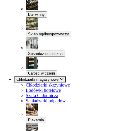
Bar winny
Sklep ogólnospożywczy
Sprzedaż detaliczna
Całość w czerni
Chłodziarki magazynowe
Chłodziarki skrzyniowe
Lodówki hotelowe
Szafa Chłodnicza
Schładzarki odpadów
Piekarnia