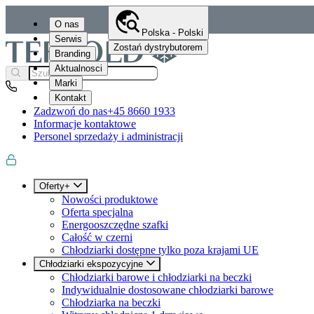
O nas
Polska - Polski
Serwis
Zostań dystrybutorem
Branding
Aktualnosci
Marki
Kontakt
Zadzwoń do nas
+45 8660 1933
Informacje kontaktowe
Personel sprzedaży i administracji
Oferty+
Nowości produktowe
Oferta specjalna
Energooszczędne szafki
Całość w czerni
Chłodziarki dostępne tylko poza krajami UE
Chłodziarki ekspozycyjne
Chłodziarki barowe i chłodziarki na beczki
Indywidualnie dostosowane chłodziarki barowe
Chłodziarka na beczki