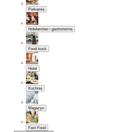
Piekarnia
Hotelarstwo i gastronomia
Food truck
Hotel
Kuchnia
Magazyn
Fast Food