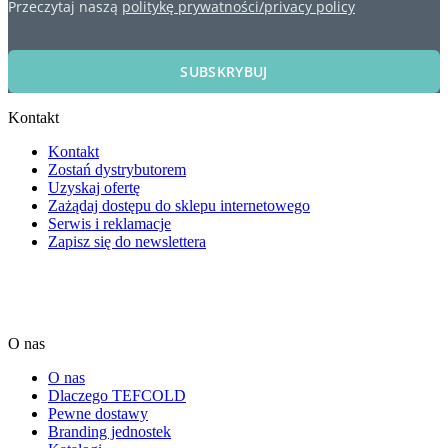
Przeczytaj naszą
politykę prywatności/privacy policy
SUBSKRYBUJ
Kontakt
Kontakt
Zostań dystrybutorem
Uzyskaj ofertę
Zażądaj dostępu do sklepu internetowego
Serwis i reklamacje
Zapisz się do newslettera
O nas
O nas
Dlaczego TEFCOLD
Pewne dostawy
Branding jednostek