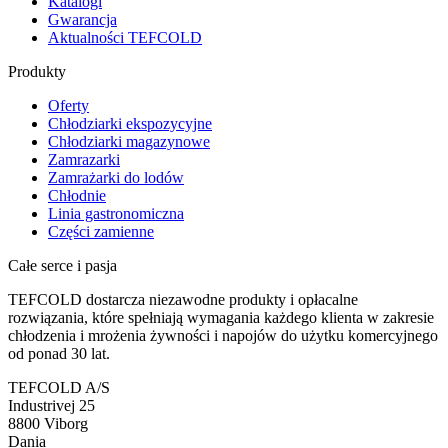
Katalogi
Gwarancja
Aktualności TEFCOLD
Produkty
Oferty
Chłodziarki ekspozycyjne
Chłodziarki magazynowe
Zamrazarki
Zamrażarki do lodów
Chłodnie
Linia gastronomiczna
Części zamienne
Całe serce i pasja
TEFCOLD dostarcza niezawodne produkty i opłacalne
rozwiązania, które spełniają wymagania każdego klienta w zakresie
chłodzenia i mrożenia żywności i napojów do użytku komercyjnego
od ponad 30 lat.
TEFCOLD A/S
Industrivej 25
8800 Viborg
Dania