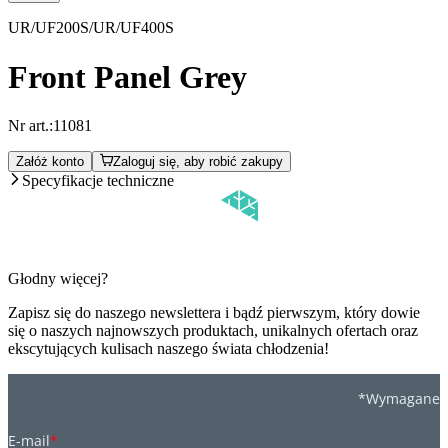
UR/UF200S/UR/UF400S
Front Panel Grey
Nr art.:
11081
Załóż konto
Zaloguj się, aby robić zakupy
Specyfikacje techniczne
Głodny więcej?
Zapisz się do naszego newslettera i bądź pierwszym, który dowie
się o naszych najnowszych produktach, unikalnych ofertach oraz
ekscytujących kulisach naszego świata chłodzenia!
*Wymagane
E-mail
*