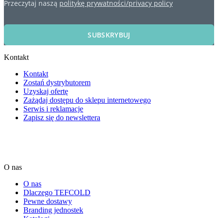
Przeczytaj naszą
politykę prywatności/privacy policy
SUBSKRYBUJ
Kontakt
Kontakt
Zostań dystrybutorem
Uzyskaj ofertę
Zażądaj dostępu do sklepu internetowego
Serwis i reklamacje
Zapisz się do newslettera
O nas
O nas
Dlaczego TEFCOLD
Pewne dostawy
Branding jednostek