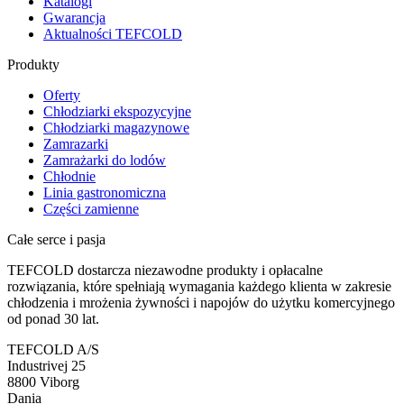
Katalogi
Gwarancja
Aktualności TEFCOLD
Produkty
Oferty
Chłodziarki ekspozycyjne
Chłodziarki magazynowe
Zamrazarki
Zamrażarki do lodów
Chłodnie
Linia gastronomiczna
Części zamienne
Całe serce i pasja
TEFCOLD dostarcza niezawodne produkty i opłacalne
rozwiązania, które spełniają wymagania każdego klienta w zakresie
chłodzenia i mrożenia żywności i napojów do użytku komercyjnego
od ponad 30 lat.
TEFCOLD A/S
Industrivej 25
8800 Viborg
Dania