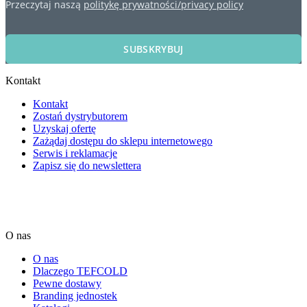
Przeczytaj naszą
politykę prywatności/privacy policy
SUBSKRYBUJ
Kontakt
Kontakt
Zostań dystrybutorem
Uzyskaj ofertę
Zażądaj dostępu do sklepu internetowego
Serwis i reklamacje
Zapisz się do newslettera
O nas
O nas
Dlaczego TEFCOLD
Pewne dostawy
Branding jednostek