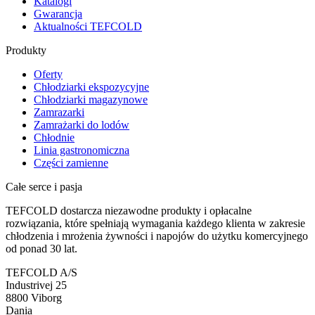
Katalogi
Gwarancja
Aktualności TEFCOLD
Produkty
Oferty
Chłodziarki ekspozycyjne
Chłodziarki magazynowe
Zamrazarki
Zamrażarki do lodów
Chłodnie
Linia gastronomiczna
Części zamienne
Całe serce i pasja
TEFCOLD dostarcza niezawodne produkty i opłacalne
rozwiązania, które spełniają wymagania każdego klienta w zakresie
chłodzenia i mrożenia żywności i napojów do użytku komercyjnego
od ponad 30 lat.
TEFCOLD A/S
Industrivej 25
8800 Viborg
Dania