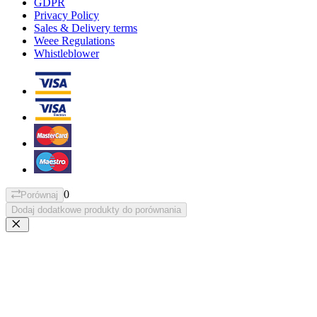
GDPR
Privacy Policy
Sales & Delivery terms
Weee Regulations
Whistleblower
0
Porównaj
Dodaj dodatkowe produkty do porównania