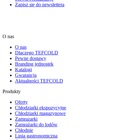
Zapisz się do newslettera
O nas
O nas
Dlaczego TEFCOLD
Pewne dostawy
Branding jednostek
Katalogi
Gwarancja
Aktualności TEFCOLD
Produkty
Oferty
Chłodziarki ekspozycyjne
Chłodziarki magazynowe
Zamrazarki
Zamrażarki do lodów
Chłodnie
Linia gastronomiczna