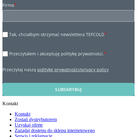
Firma
*
Tak, chciałbym otrzymać newslettera TEFCOLD
*
Przeczytałem i akceptuję politykę prywatności.
*
Przeczytaj naszą
politykę prywatności/privacy policy
SUBSKRYBUJ
Kontakt
Kontakt
Zostań dystrybutorem
Uzyskaj ofertę
Zażądaj dostępu do sklepu internetowego
Serwis i reklamacje