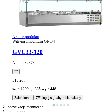
Arkusz produktu
Witryna chłodnicza GN1/4
GVC33-120
Nr art.:
32373
31 / 26
l
szer: 1200 gł: 335 wys: 448
Załóż konto
Zaloguj się, aby robić zakupy
Specyfikacje techniczne
Pliki do pobrania