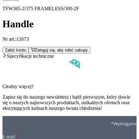
TFW365-2/375 FRAMELESS/300-2F
Handle
Nr art.:
12673
Załóż konto
Zaloguj się, aby robić zakupy
Specyfikacje techniczne
Głodny więcej?
Zapisz się do naszego newslettera i bądź pierwszym, który dowie
się o naszych najnowszych produktach, unikalnych ofertach oraz
ekscytujących kulisach naszego świata chłodzenia!
*Wymagane
E-mail
*