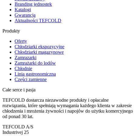
Branding jednostek
Katalogi
Gwarancja
Aktualności TEFCOLD
Produkty
Oferty
Chłodziarki ekspozycyjne
Chłodziarki magazynowe
Zamrazarki
Zamrażarki do lodów
Chłodnie
Linia gastronomiczna
Części zamienne
Całe serce i pasja
TEFCOLD dostarcza niezawodne produkty i opłacalne
rozwiązania, które spełniają wymagania każdego klienta w zakresie
chłodzenia i mrożenia żywności i napojów do użytku komercyjnego
od ponad 30 lat.
TEFCOLD A/S
Industrivej 25