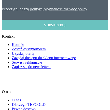
Przeczytaj naszą
politykę prywatności/privacy policy
SUBSKRYBUJ
Kontakt
Kontakt
Zostań dystrybutorem
Uzyskaj ofertę
Zażądaj dostępu do sklepu internetowego
Serwis i reklamacje
Zapisz się do newslettera
O nas
O nas
Dlaczego TEFCOLD
Pewne dostawy