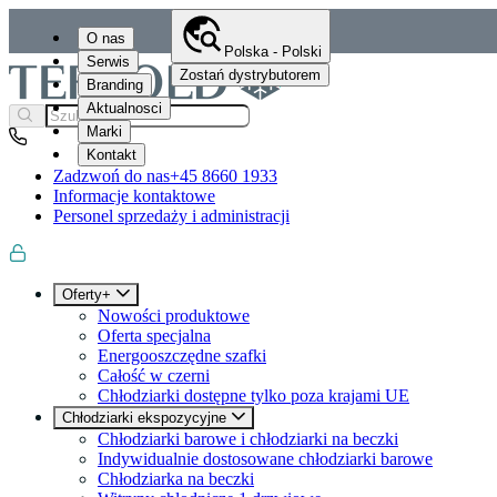
O nas
Polska - Polski
Serwis
Zostań dystrybutorem
Branding
Aktualnosci
Marki
Kontakt
Zadzwoń do nas
+45 8660 1933
Informacje kontaktowe
Personel sprzedaży i administracji
Oferty+
Nowości produktowe
Oferta specjalna
Energooszczędne szafki
Całość w czerni
Chłodziarki dostępne tylko poza krajami UE
Chłodziarki ekspozycyjne
Chłodziarki barowe i chłodziarki na beczki
Indywidualnie dostosowane chłodziarki barowe
Chłodziarka na beczki