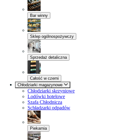
Bar winny
Sklep ogólnospożywczy
Sprzedaż detaliczna
Całość w czerni
Chłodziarki magazynowe
Chłodziarki skrzyniowe
Lodówki hotelowe
Szafa Chłodnicza
Schładzarki odpadów
Piekarnia