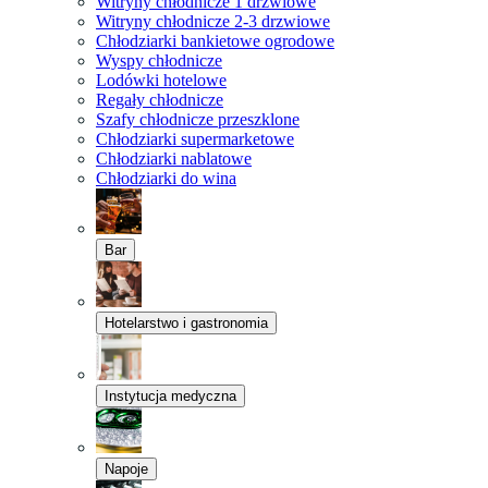
Witryny chłodnicze 1 drzwiowe
Witryny chłodnicze 2-3 drzwiowe
Chłodziarki bankietowe ogrodowe
Wyspy chłodnicze
Lodówki hotelowe
Regały chłodnicze
Szafy chłodnicze przeszklone
Chłodziarki supermarketowe
Chłodziarki nablatowe
Chłodziarki do wina
Bar
Hotelarstwo i gastronomia
Instytucja medyczna
Napoje