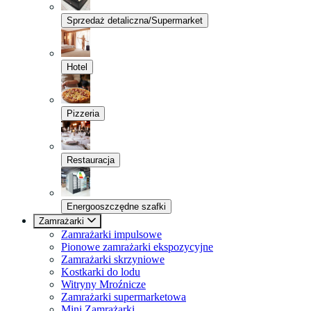
Sprzedaż detaliczna/Supermarket
Hotel
Pizzeria
Restauracja
Energooszczędne szafki
Zamrażarki
Zamrażarki impulsowe
Pionowe zamrażarki ekspozycyjne
Zamrażarki skrzyniowe
Kostkarki do lodu
Witryny Mroźnicze
Zamrażarki supermarketowa
Mini Zamrażarki