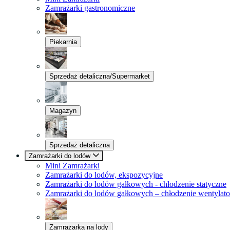
Zamrażarki gastronomiczne
Piekarnia
Sprzedaż detaliczna/Supermarket
Magazyn
Sprzedaż detaliczna
Zamrażarki do lodów
Mini Zamrażarki
Zamrażarki do lodów, ekspozycyjne
Zamrażarki do lodów gałkowych - chłodzenie statyczne
Zamrażarki do lodów gałkowych – chłodzenie wentylat
Zamrażarka na lody