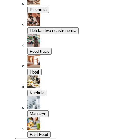
Piekarnia
Hotelarstwo i gastronomia
Food truck
Hotel
Kuchnia
Magazyn
Fast Food