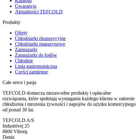
Katalogi
Gwarancja
Aktualności TEFCOLD
Produkty
Oferty
Chłodziarki ekspozycyjne
Chłodziarki magazynowe
Zamrazarki
Zamrażarki do lodów
Chłodnie
Linia gastronomiczna
Części zamienne
Całe serce i pasja
TEFCOLD dostarcza niezawodne produkty i opłacalne
rozwiązania, które spełniają wymagania każdego klienta w zakresie
chłodzenia i mrożenia żywności i napojów do użytku komercyjnego
od ponad 30 lat.
TEFCOLD A/S
Industrivej 25
8800 Viborg
Dania