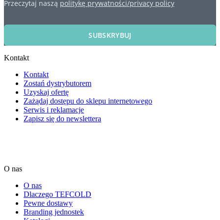
Przeczytaj naszą
politykę prywatności/privacy policy
SUBSKRYBUJ
Kontakt
Kontakt
Zostań dystrybutorem
Uzyskaj ofertę
Zażądaj dostępu do sklepu internetowego
Serwis i reklamacje
Zapisz się do newslettera
O nas
O nas
Dlaczego TEFCOLD
Pewne dostawy
Branding jednostek